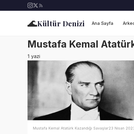
🌊
Kültür Denizi
Ana Sayfa
Arkeo
Mustafa Kemal Atatürk
1 yazi
Mustafa Kemal Atatürk Kazandığı Savaşlar
23 Nisan 202