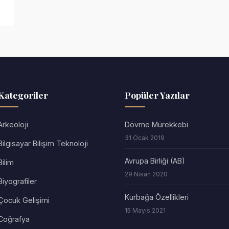
Kategoriler
Popüler Yazılar
Arkeoloji
Dövme Mürekkebi
31 Ocak 2019
Bilgisayar Bilişim Teknoloji
Avrupa Birliği (AB)
Bilim
29 Nisan 2020
Biyografiler
Kurbağa Özellikleri
Çocuk Gelişimi
15 Mayıs 2021
Coğrafya