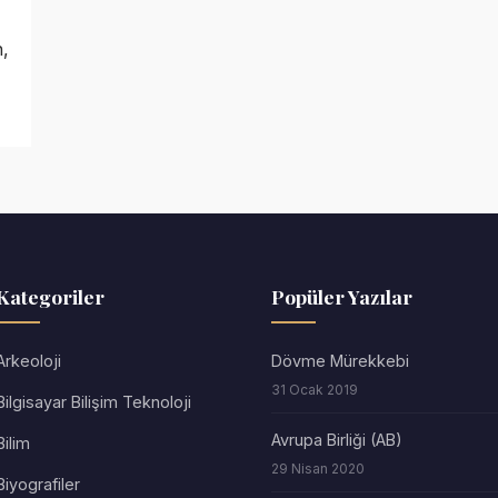
Kategoriler
Popüler Yazılar
Arkeoloji
Dövme Mürekkebi
31 Ocak 2019
Bilgisayar Bilişim Teknoloji
Avrupa Birliği (AB)
Bilim
29 Nisan 2020
Biyografiler