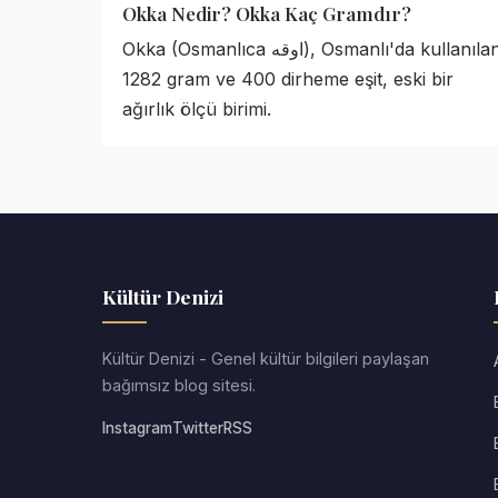
Okka Nedir? Okka Kaç Gramdır?
Okka (Osmanlıca اوقه), Osmanlı'da kullanılan,
1282 gram ve 400 dirheme eşit, eski bir
ağırlık ölçü birimi.
Kültür Denizi
Kültür Denizi - Genel kültür bilgileri paylaşan
bağımsız blog sitesi.
Instagram
Twitter
RSS