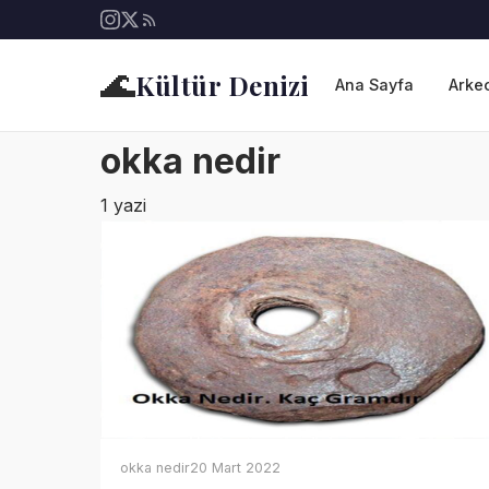
🌊
Kültür Denizi
Ana Sayfa
Arkeo
okka nedir
1 yazi
okka nedir
20 Mart 2022