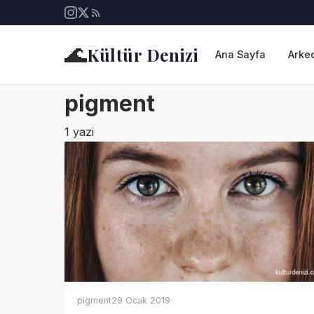
🌊
Kültür Denizi
Ana Sayfa
Arkeo
pigment
1 yazi
pigment
29 Ocak 2019