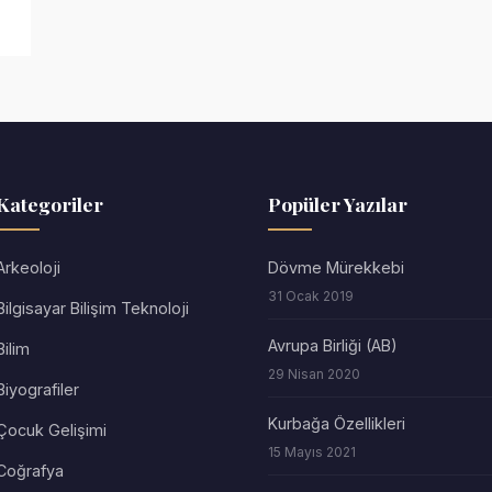
Kategoriler
Popüler Yazılar
Arkeoloji
Dövme Mürekkebi
31 Ocak 2019
Bilgisayar Bilişim Teknoloji
Avrupa Birliği (AB)
Bilim
29 Nisan 2020
Biyografiler
Kurbağa Özellikleri
Çocuk Gelişimi
15 Mayıs 2021
Coğrafya