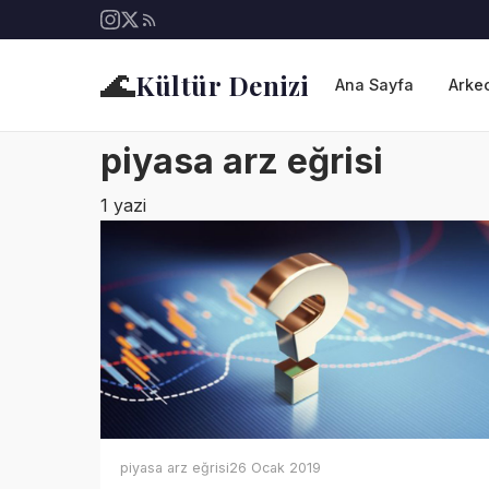
🌊
Kültür Denizi
Ana Sayfa
Arkeo
piyasa arz eğrisi
1 yazi
piyasa arz eğrisi
26 Ocak 2019