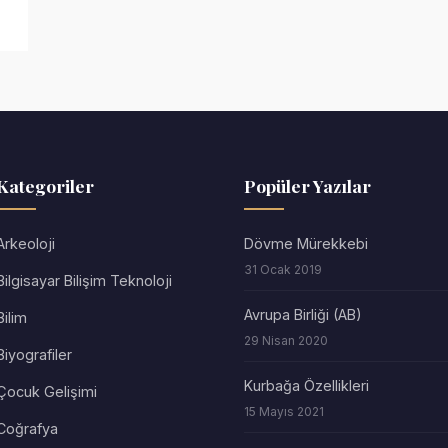
Kategoriler
Popüler Yazılar
Arkeoloji
Dövme Mürekkebi
31 Ocak 2019
Bilgisayar Bilişim Teknoloji
Avrupa Birliği (AB)
Bilim
29 Nisan 2020
Biyografiler
Kurbağa Özellikleri
Çocuk Gelişimi
15 Mayıs 2021
Coğrafya