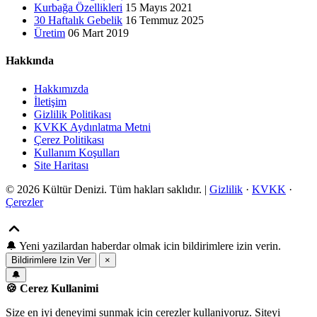
Kurbağa Özellikleri
15 Mayıs 2021
30 Haftalık Gebelik
16 Temmuz 2025
Üretim
06 Mart 2019
Hakkında
Hakkımızda
İletişim
Gizlilik Politikası
KVKK Aydınlatma Metni
Çerez Politikası
Kullanım Koşulları
Site Haritası
© 2026 Kültür Denizi. Tüm hakları saklıdır. |
Gizlilik
·
KVKK
·
Çerezler
🔔
Yeni yazilardan haberdar olmak icin bildirimlere izin verin.
Bildirimlere Izin Ver
×
🔔
🍪 Cerez Kullanimi
Size en iyi deneyimi sunmak icin cerezler kullaniyoruz. Siteyi