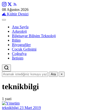
08 Ağustos 2026
🌊
Kültür Denizi
Ana Sayfa
Arkeoloji
Bilgisayar Bilişim Teknoloji
Bilim
Biyografiler
Çocuk Gelişimi
Coğrafya
İletişim
Ara
×
teknikbilgi
1 yazi
teknikbilgi
23 Mart 2019