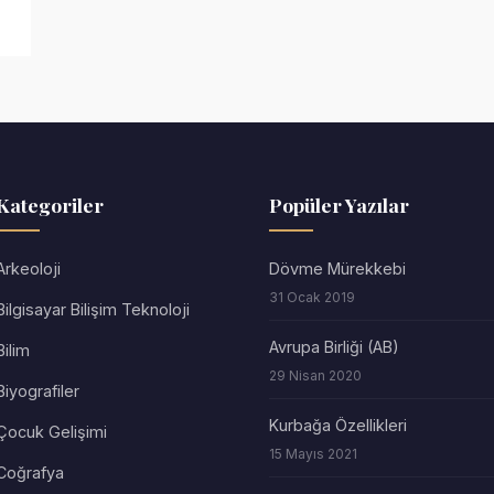
Kategoriler
Popüler Yazılar
Arkeoloji
Dövme Mürekkebi
31 Ocak 2019
Bilgisayar Bilişim Teknoloji
Avrupa Birliği (AB)
Bilim
29 Nisan 2020
Biyografiler
Kurbağa Özellikleri
Çocuk Gelişimi
15 Mayıs 2021
Coğrafya