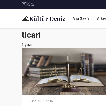
🌊
Kültür Denizi
Ana Sayfa
Arkeo
ticari
1 yazi
ticari
27 Ocak 2019