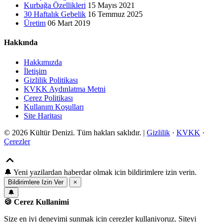
Kurbağa Özellikleri
15 Mayıs 2021
30 Haftalık Gebelik
16 Temmuz 2025
Üretim
06 Mart 2019
Hakkında
Hakkımızda
İletişim
Gizlilik Politikası
KVKK Aydınlatma Metni
Çerez Politikası
Kullanım Koşulları
Site Haritası
© 2026 Kültür Denizi. Tüm hakları saklıdır. |
Gizlilik
·
KVKK
·
Çerezler
🔔
Yeni yazilardan haberdar olmak icin bildirimlere izin verin.
Bildirimlere Izin Ver
×
🔔
🍪 Cerez Kullanimi
Size en iyi deneyimi sunmak icin cerezler kullaniyoruz. Siteyi