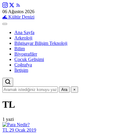
06 Ağustos 2026
🌊
Kültür Denizi
Ana Sayfa
Arkeoloji
Bilgisayar Bilişim Teknoloji
Bilim
Biyografiler
Çocuk Gelişimi
Coğrafya
İletişim
Ara
×
TL
1 yazi
TL
29 Ocak 2019