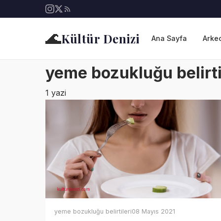
🌊
Kültür Denizi
Ana Sayfa
Arkeo
yeme bozukluğu belirti
1 yazi
yeme bozukluğu belirtileri
08 Mayıs 2021