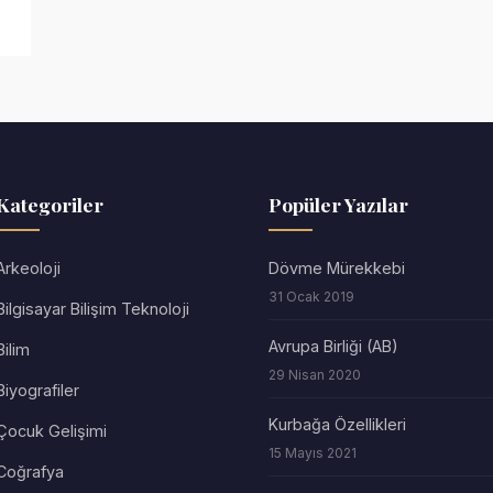
Kategoriler
Popüler Yazılar
Arkeoloji
Dövme Mürekkebi
31 Ocak 2019
Bilgisayar Bilişim Teknoloji
Avrupa Birliği (AB)
Bilim
29 Nisan 2020
Biyografiler
Kurbağa Özellikleri
Çocuk Gelişimi
15 Mayıs 2021
Coğrafya