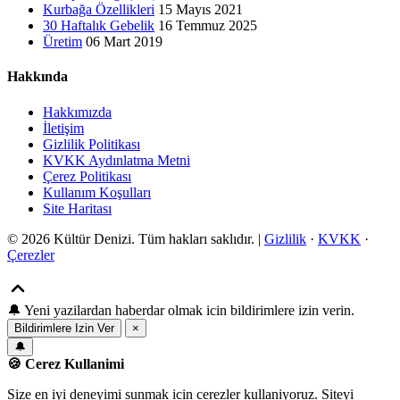
Kurbağa Özellikleri
15 Mayıs 2021
30 Haftalık Gebelik
16 Temmuz 2025
Üretim
06 Mart 2019
Hakkında
Hakkımızda
İletişim
Gizlilik Politikası
KVKK Aydınlatma Metni
Çerez Politikası
Kullanım Koşulları
Site Haritası
© 2026 Kültür Denizi. Tüm hakları saklıdır. |
Gizlilik
·
KVKK
·
Çerezler
🔔
Yeni yazilardan haberdar olmak icin bildirimlere izin verin.
Bildirimlere Izin Ver
×
🔔
🍪 Cerez Kullanimi
Size en iyi deneyimi sunmak icin cerezler kullaniyoruz. Siteyi