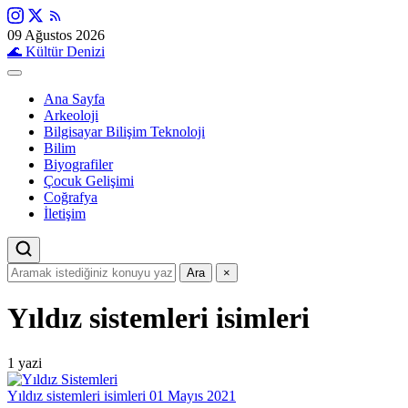
09 Ağustos 2026
🌊
Kültür Denizi
Ana Sayfa
Arkeoloji
Bilgisayar Bilişim Teknoloji
Bilim
Biyografiler
Çocuk Gelişimi
Coğrafya
İletişim
Ara
×
Yıldız sistemleri isimleri
1 yazi
Yıldız sistemleri isimleri
01 Mayıs 2021