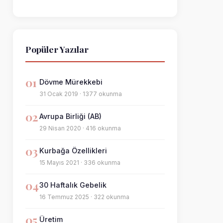
Popüler Yazılar
01
Dövme Mürekkebi
31 Ocak 2019 · 1377 okunma
02
Avrupa Birliği (AB)
29 Nisan 2020 · 416 okunma
03
Kurbağa Özellikleri
15 Mayıs 2021 · 336 okunma
04
30 Haftalık Gebelik
16 Temmuz 2025 · 322 okunma
05
Üretim