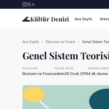
🌊
Kültür Denizi
Ana Sayfa
Arkeo
Ana Sayfa
/
Ekonomi ve Finans
/
Genel Sistem Teo
Genel Sistem Teoris
KATEGORI
YAZAR
YAYIN
OKUMA SÜRES
Ekonomi ve Finans
admin
30 Ocak 2019
4 dk okuma