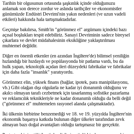
Tarihin bir olgusunun ortasında şaşkınlık içinde olduğunuzu
anlamak son derece zordur ve aslında tarihçiler ve ekonomistler
günümüzde Endüstri Devrimi'nin yakın nedenleri (ve uzun vadeli
etkileri) hakkında hala tartışmaktadırlar.
Geçmişe bakılırsa, Smith'in "görünmez el" argümanı içindeki bazı
açısal boşlukları tespit edebiliriz. Sanayi Devriminin sadece bireysel
çıkarlara ve devlet müdahalesinin eksikliğine yaklaştırılması
muhtemel değildir.
Diğer en önemli etkenler (en azından İngiltere'de) bilimsel yeniliğin
hızlandığı bir hızdaydı ve popülasyonda bir patlama vardı, bu da
hulk yapan, teknolojik açıdan ileri düzeydeki fabrikalar ve fabrikalar
için daha fazla "insanlık" yaratıyordu.
Görünmez elin, yüksek finans (bağlar, ipotek, para manipülasyonu,
vb.) Gibi olağan dışı olgularla ne kadar iyi donanımlı olduğunu ve
akılcı olmayan tarafı cezbetmek için tasarlanmış sofistike pazarlama
ve reklamcılık teknikleriyle ne kadar donanımlı olduğu da belli değil
("görünmez el" muhtemelen rasyonel alanda çalışmaktadır).
İki ülkenin birbirine benzemediği ve 18. ve 19. yüzyılda İngiltere'nin
ekonomik başarıya katkıda bulunan diğer ülkeler tarafından zevk
almayan bazı doğal avantajları olduğu tartışmasız bir gerçektir.