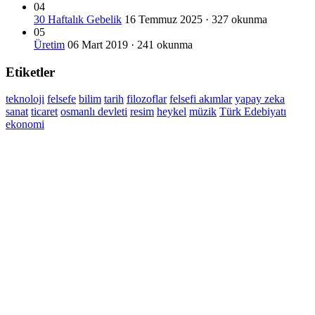
04
30 Haftalık Gebelik
16 Temmuz 2025 · 327 okunma
05
Üretim
06 Mart 2019 · 241 okunma
Etiketler
teknoloji
felsefe
bilim
tarih
filozoflar
felsefi akımlar
yapay zeka
sanat
ticaret
osmanlı devleti
resim
heykel
müzik
Türk Edebiyatı
ekonomi