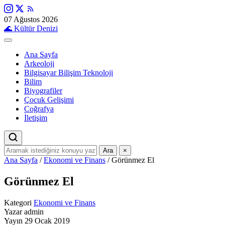
07 Ağustos 2026
🌊
Kültür Denizi
Ana Sayfa
Arkeoloji
Bilgisayar Bilişim Teknoloji
Bilim
Biyografiler
Çocuk Gelişimi
Coğrafya
İletişim
Ara
×
Ana Sayfa
/
Ekonomi ve Finans
/
Görünmez El
Görünmez El
Kategori
Ekonomi ve Finans
Yazar
admin
Yayın
29 Ocak 2019