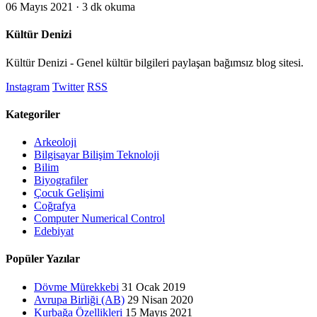
06 Mayıs 2021
· 3 dk okuma
Kültür Denizi
Kültür Denizi - Genel kültür bilgileri paylaşan bağımsız blog sitesi.
Instagram
Twitter
RSS
Kategoriler
Arkeoloji
Bilgisayar Bilişim Teknoloji
Bilim
Biyografiler
Çocuk Gelişimi
Coğrafya
Computer Numerical Control
Edebiyat
Popüler Yazılar
Dövme Mürekkebi
31 Ocak 2019
Avrupa Birliği (AB)
29 Nisan 2020
Kurbağa Özellikleri
15 Mayıs 2021