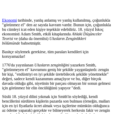
Ekonomi
tarihinde, yanlış anlamış ve yanlış kullanılmış, çoğunlukla
"görünmez el" den az sayıda kavram vardır. Bunun için, çoğunlukla
bu cümleyi icat eden kişiye teşekkür edebiliriz. 18. yüzyıl İskoç
ekonomisti Adam Smith, etkili kitaplarında
Ahlaki Düşünceler
Teorisi
ve (daha da önemlisi)
Ulusların Zenginlikleri
bölümünde
bahsetmiştir.
Basitçe söylemek gerekirse, tüm paraları kendileri için
koruyamazlar!
1776'da yayınlanan
Ulusların zenginliğini
yazarken Smith,
"görünmeyen el" kavramını geniş bir şekilde yaygınlaştırdı: zengin
bir kişi, "endüstriyi en iyi şekilde üretebilecek şekilde yönetmekle"
değeri, sadece kendi kazanımını amaçlıyor ve bu, diğer birçok
davada olduğu gibi, niyetinin bir parçası olmayan bir sonun gelmesi
için görünmez bir elin öncülüğünü yapıyor "dedi.
Süslü 18. yüzyıl dilini yıkmak için Smith'in söylediği, kendi
bencillerini sürdüren kişilerin pazarda son bulması (örneğin, malları
için en iyi fiyatlarla ücret almak veya işçilerine mümkün olduğunca
az ödeme yaparak) gerçekte ve bilmeyerek herkesin fakir ve zengin