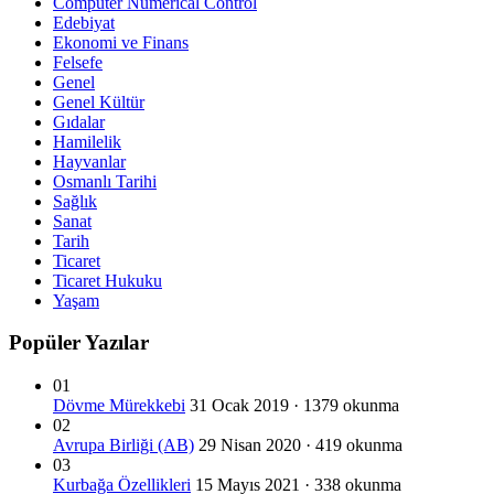
Computer Numerical Control
Edebiyat
Ekonomi ve Finans
Felsefe
Genel
Genel Kültür
Gıdalar
Hamilelik
Hayvanlar
Osmanlı Tarihi
Sağlık
Sanat
Tarih
Ticaret
Ticaret Hukuku
Yaşam
Popüler Yazılar
01
Dövme Mürekkebi
31 Ocak 2019 · 1379 okunma
02
Avrupa Birliği (AB)
29 Nisan 2020 · 419 okunma
03
Kurbağa Özellikleri
15 Mayıs 2021 · 338 okunma