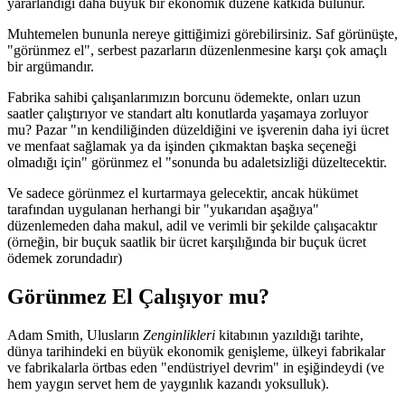
yararlandığı daha büyük bir ekonomik düzene katkıda bulunur.
Muhtemelen bununla nereye gittiğimizi görebilirsiniz. Saf görünüşte,
"görünmez el", serbest pazarların düzenlenmesine karşı çok amaçlı
bir argümandır.
Fabrika sahibi çalışanlarımızın borcunu ödemekte, onları uzun
saatler çalıştırıyor ve standart altı konutlarda yaşamaya zorluyor
mu? Pazar "ın kendiliğinden düzeldiğini ve işverenin daha iyi ücret
ve menfaat sağlamak ya da işinden çıkmaktan başka seçeneği
olmadığı için" görünmez el "sonunda bu adaletsizliği düzeltecektir.
Ve sadece görünmez el kurtarmaya gelecektir, ancak hükümet
tarafından uygulanan herhangi bir "yukarıdan aşağıya"
düzenlemeden daha makul, adil ve verimli bir şekilde çalışacaktır
(örneğin, bir buçuk saatlik bir ücret karşılığında bir buçuk ücret
ödemek zorundadır)
Görünmez El Çalışıyor mu?
Adam Smith, Ulusların
Zenginlikleri
kitabının yazıldığı tarihte,
dünya tarihindeki en büyük ekonomik genişleme, ülkeyi fabrikalar
ve fabrikalarla örtbas eden "endüstriyel devrim" in eşiğindeydi (ve
hem yaygın servet hem de yaygınlık kazandı yoksulluk).