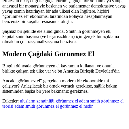
Protestan bir iş etiği ile güçlendirilmiş, güçlü bir donanmaya sahip,
anayasal bir monarşiyle beslenen ve parlamenter demokrasiye yavaş
yavaş zemin hazırlayan bir ada ülkesi olan İngiltere, hiçbiri
"görünmez el" ekonomisi tarafından kolayca hesaplanmayan
benzersiz bir koşullar esnasında oluştu.
Şaşmaz bir şekilde ele alındığında, Smith'in görünmeyen eli,
kapitalizmin başarısı (ve başarısızlıkları) için gerçek bir açıklama
olmaktan çok rasyonalizasyona benziyor.
Modern Çağdaki Görünmez El
Bugün dünyada görünmeyen el kavramını kullanan ve onunla
birlikte çalışan tek ülke var ve bu Amerika Birleşik Devletleri'dir.
Ancak "görünmez el" gerçekten modern bir ekonomide mi
çalışıyor? Anlaşılacak bir örnek vermek gerekirse, sağlık bakım
sisteminden başka bir yere bakmanız gerekmez.
Etiketler:
ulusların zenginliği
görünmez el
adam smith
görünmez el
teorisi
adam smith görünmez el
görünmez el nedir