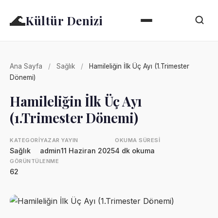
🌊
Kültür Denizi
Ana Sayfa
/
Sağlık
/
Hamileliğin İlk Üç Ayı (1.Trimester
Dönemi)
Hamileliğin İlk Üç Ayı
(1.Trimester Dönemi)
KATEGORI
YAZAR
YAYIN
OKUMA SÜRESI
Sağlık
admin
11 Haziran 2025
4 dk okuma
GÖRÜNTÜLENME
62