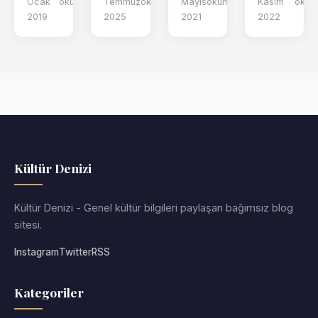
Ocak
okuma
Temmuz
okuma
Mayıs
okuma
Kasım
oku
2019
2025
2021
2022
Kültür Denizi
Kültür Denizi - Genel kültür bilgileri paylaşan bağımsız blog
sitesi.
Instagram
Twitter
RSS
Kategoriler