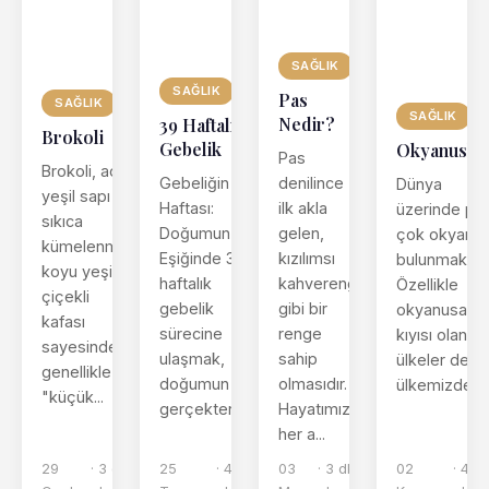
SAĞLIK
SAĞLIK
Pas
SAĞLIK
SAĞLIK
Nedir?
39 Haftalık
Brokoli
Gebelik
Okyanusla
Pas
Brokoli, açık
Gebeliğin 39.
denilince
Dünya
yeşil sapı ve
Haftası:
ilk akla
üzerinde pe
sıkıca
Doğumun
gelen,
çok okyanu
kümelenmiş,
Eşiğinde 39
kızılımsı
bulunmaktadı
koyu yeşil
haftalık
kahverengi
Özellikle
çiçekli
gebelik
gibi bir
okyanusa
kafası
sürecine
renge
kıyısı olan
sayesinde
ulaşmak,
sahip
ülkeler de
genellikle
doğumun
olmasıdır.
ülkemizden f.
"küçük...
gerçekten ç...
Hayatımızın
her a...
29
· 3 dk
25
· 4 dk
03
· 3 dk
02
· 4 d