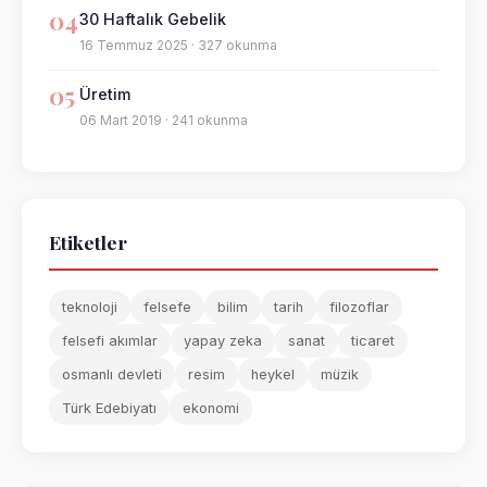
04
30 Haftalık Gebelik
16 Temmuz 2025 · 327 okunma
05
Üretim
06 Mart 2019 · 241 okunma
Etiketler
teknoloji
felsefe
bilim
tarih
filozoflar
felsefi akımlar
yapay zeka
sanat
ticaret
osmanlı devleti
resim
heykel
müzik
Türk Edebiyatı
ekonomi