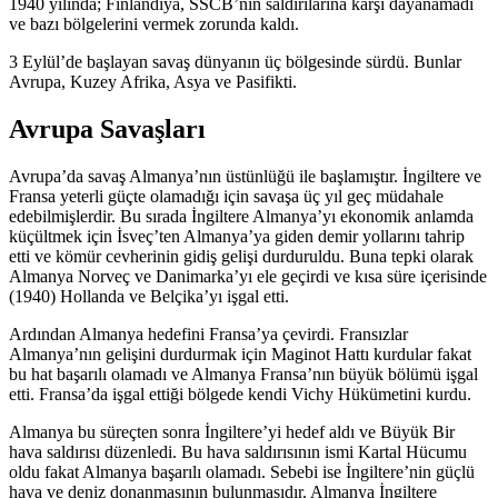
1940 yılında; Finlandiya, SSCB’nin saldırılarına karşı dayanamadı
ve bazı bölgelerini vermek zorunda kaldı.
3 Eylül’de başlayan savaş dünyanın üç bölgesinde sürdü. Bunlar
Avrupa, Kuzey Afrika, Asya ve Pasifikti.
Avrupa Savaşları
Avrupa’da savaş Almanya’nın üstünlüğü ile başlamıştır. İngiltere ve
Fransa yeterli güçte olamadığı için savaşa üç yıl geç müdahale
edebilmişlerdir. Bu sırada İngiltere Almanya’yı ekonomik anlamda
küçültmek için İsveç’ten Almanya’ya giden demir yollarını tahrip
etti ve kömür cevherinin gidiş gelişi durduruldu. Buna tepki olarak
Almanya Norveç ve Danimarka’yı ele geçirdi ve kısa süre içerisinde
(1940) Hollanda ve Belçika’yı işgal etti.
Ardından Almanya hedefini Fransa’ya çevirdi. Fransızlar
Almanya’nın gelişini durdurmak için Maginot Hattı kurdular fakat
bu hat başarılı olamadı ve Almanya Fransa’nın büyük bölümü işgal
etti. Fransa’da işgal ettiği bölgede kendi Vichy Hükümetini kurdu.
Almanya bu süreçten sonra İngiltere’yi hedef aldı ve Büyük Bir
hava saldırısı düzenledi. Bu hava saldırısının ismi Kartal Hücumu
oldu fakat Almanya başarılı olamadı. Sebebi ise İngiltere’nin güçlü
hava ve deniz donanmasının bulunmasıdır. Almanya İngiltere