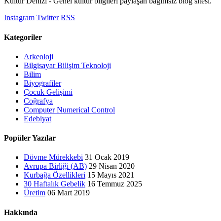
Kültür Denizi - Genel kültür bilgileri paylaşan bağımsız blog sitesi.
Instagram
Twitter
RSS
Kategoriler
Arkeoloji
Bilgisayar Bilişim Teknoloji
Bilim
Biyografiler
Çocuk Gelişimi
Coğrafya
Computer Numerical Control
Edebiyat
Popüler Yazılar
Dövme Mürekkebi
31 Ocak 2019
Avrupa Birliği (AB)
29 Nisan 2020
Kurbağa Özellikleri
15 Mayıs 2021
30 Haftalık Gebelik
16 Temmuz 2025
Üretim
06 Mart 2019
Hakkında