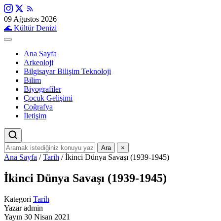
09 Ağustos 2026
🌊
Kültür Denizi
Ana Sayfa
Arkeoloji
Bilgisayar Bilişim Teknoloji
Bilim
Biyografiler
Çocuk Gelişimi
Coğrafya
İletişim
Ara
×
Ana Sayfa
/
Tarih
/
İkinci Dünya Savaşı (1939-1945)
İkinci Dünya Savaşı (1939-1945)
Kategori
Tarih
Yazar
admin
Yayın
30 Nisan 2021