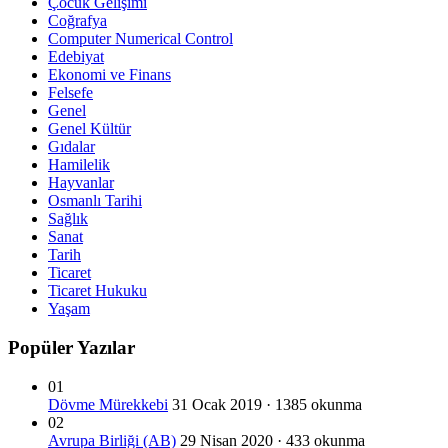
Çocuk Gelişimi
Coğrafya
Computer Numerical Control
Edebiyat
Ekonomi ve Finans
Felsefe
Genel
Genel Kültür
Gıdalar
Hamilelik
Hayvanlar
Osmanlı Tarihi
Sağlık
Sanat
Tarih
Ticaret
Ticaret Hukuku
Yaşam
Popüler Yazılar
01
Dövme Mürekkebi
31 Ocak 2019 · 1385 okunma
02
Avrupa Birliği (AB)
29 Nisan 2020 · 433 okunma