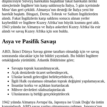
düşüncesiyle Süveyş harekâtını başlattılar fakat harekatın ileriki
süreçlerinde İngiltere’nin karşı saldırısıyla İtalya, 5 gün içerisinde
Mısır’dan geri çekildi. Almanya’nın desteği ile İtalya yeni bir
harekât başlattı. Bingazi, Derne, Tobruk ve Sallum İngilizlerden
alındı. Fakat İngilizlerin karşı saldırısı sonucu alınan yerler
kaybedildi ve İngiltere Kuzey Afrika’nın büyük kısmını geri aldı.
1943 yılında ise Almanya ve İtalya askerleri Kuzey Afrika’da esir
alındı ve savaş Kuzey Afrika için son buldu.
Asya ve Pasifik Savaşı
ABD, İkinci Dünya Savaşı girme taraftarı olmadığı için ve savaş
sonrasında olacaklar için bir bildiri yayınladı. Bu bildiri İngiltere
ortaklığında yürütüldü. Atlantik Bildirisine göre;
Savaşta toprak kazanılmayacak,
Açık denizlerde ticaret serbestleşecek,
Uluslar kendi geleceğini belirleyebilecek,
İlgili Halk oyalaması olmadan toprak değişimi yapılamayacak,
İnsanlar korku ve açlıktan kurtarılacak
Mihver devletleri silahsızlaştırılacak
Uluslararası iş birliği gerçekleştirilecek
1942 yılında Almanya Avrupa’da, Japonya ise Uzak Doğu’da üstün
konumdaydı. ABD savaş yanlısı olmamasına rağmen, Japonya’nın