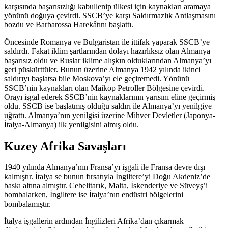
karşısında başarısızlığı kabullenip ülkesi için kaynakları aramaya
yönünü doğuya çevirdi. SSCB’ye karşı Saldırmazlık Antlaşmasını
bozdu ve Barbarossa Harekâtını başlattı.
Öncesinde Romanya ve Bulgaristan ile ittifak yaparak SSCB’ye
saldırdı. Fakat iklim şartlarından dolayı hazırlıksız olan Almanya
başarısız oldu ve Ruslar iklime alışkın olduklarından Almanya’yı
geri püskürttüler. Bunun üzerine Almanya 1942 yılında ikinci
saldırıyı başlatsa bile Moskova’yı ele geçiremedi. Yönünü
SSCB’nin kaynakları olan Maikop Petroller Bölgesine çevirdi.
Orayı işgal ederek SSCB’nin kaynaklarının yarısını eline geçirmiş
oldu. SSCB ise başlatmış olduğu saldırı ile Almanya’yı yenilgiye
uğrattı. Almanya’nın yenilgisi üzerine Mihver Devletler (Japonya-
İtalya-Almanya) ilk yenilgisini almış oldu.
Kuzey Afrika
Savaşları
1940 yılında Almanya’nın Fransa’yı işgali ile Fransa devre dışı
kalmıştır. İtalya se bunun fırsatıyla İngiltere’yi Doğu Akdeniz’de
baskı altına almıştır. Cebelitarık, Malta, İskenderiye ve Süveyş’i
bombalarken, İngiltere ise İtalya’nın endüstri bölgelerini
bombalamıştır.
İtalya işgallerin ardından İngilizleri Afrika’dan çıkarmak