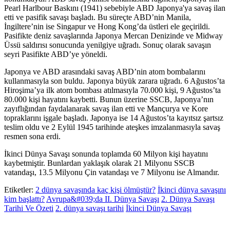
Pearl Harlbour Baskını (1941) sebebiyle ABD Japonya'ya savaş ilan
etti ve pasifik savaşı başladı. Bu süreçte ABD’nin Manila,
İngiltere’nin ise Singapur ve Hong Kong’da üstleri ele geçirildi.
Pasifikte deniz savaşlarında Japonya Mercan Denizinde ve Midway
Üssü saldırısı sonucunda yenilgiye uğradı. Sonuç olarak savaşın
seyri Pasifikte ABD’ye yöneldi.
Japonya ve ABD arasındaki savaş ABD’nin atom bombalarını
kullanmasıyla son buldu. Japonya büyük zarara uğradı. 6 Ağustos’ta
Hiroşima’ya ilk atom bombası atılmasıyla 70.000 kişi, 9 Ağustos’ta
80.000 kişi hayatını kaybetti. Bunun üzerine SSCB, Japonya’nın
zayıflığından faydalanarak savaş ilan etti ve Mançurya ve Kore
topraklarını işgale başladı. Japonya ise 14 Ağustos’ta kayıtsız şartsız
teslim oldu ve 2 Eylül 1945 tarihinde ateşkes imzalanmasıyla savaş
resmen sona erdi.
İkinci Dünya Savaşı sonunda toplamda 60 Milyon kişi hayatını
kaybetmiştir. Bunlardan yaklaşık olarak 21 Milyonu SSCB
vatandaşı, 13.5 Milyonu Çin vatandaşı ve 7 Milyonu ise Almandır.
Etiketler:
2 dünya savaşında kaç kişi ölmüştür?
İkinci dünya savaşını
kim başlattı?
Avrupa&#039;da II. Dünya Savaşı
2. Dünya Savaşı
Tarihi Ve Özeti
2. dünya savaşı tarihi
İkinci Dünya Savaşı