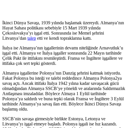
İkinci Dünya Savaşı, 1939 yılında başlamak üzereydi. Almanya’nın
Hayat Sahası politikası sebebiyle 15 Mart 1939 yılında
Çekoslovakya’yı işgal etti. Sonrasında ise Memel şehrini
Litvanya’dan
talep
etti ve kendi topraklarına kattı.
İtalya ise Almanya’nın işgallerinin devamı niteliğinde Arnavutluk’u
işgal etti. Almanya ve İtalya işgaller sonrasında 22 Mayıs tarihinde
Çelik Pakt ile ittifakını resmileştirdi. Fransa ve İngiltere işgallere ve
ittifaka çok sert tepki gösterdi.
Almanya işgallerine Polonya’nın Danzig şehrini katmak istiyordu.
Fakat Polonya bu isteği ve talebi reddedince Almanya Polonya2ya
savaş açtı. Ancak ittifakı İtalya 1942 yılına kadar savaşacak gücü
olmadığından Almanya SSCB’ye yöneldi ve aralarında Saldırmazlık
Antlaşması imzaladılar. Böylece Almaya 1 Eylül tarihinde
Polonya’ya saldırdı ve buna tepki olarak Fransa ve İngiltere 3 Eylül
tarihinde Almanya’ya savaş ilan etti. Böylece İkinci Dünya Savaşı
başlamış oldu.
SSCB’nin savaşa girmesiyle birlikte Estonya, Letonya ve
Litvanya’yı işgal etmeye başladı. Polonya işgali ise hız kazandı.