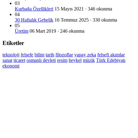
03
Kurbağa Özellikleri
15 Mayıs 2021 · 346 okunma
04
30 Haftalık Gebelik
16 Temmuz 2025 · 330 okunma
05
Üretim
06 Mart 2019 · 246 okunma
Etiketler
teknoloji
felsefe
bilim
tarih
filozoflar
yapay zeka
felsefi akımlar
sanat
ticaret
osmanlı devleti
resim
heykel
müzik
Türk Edebiyatı
ekonomi