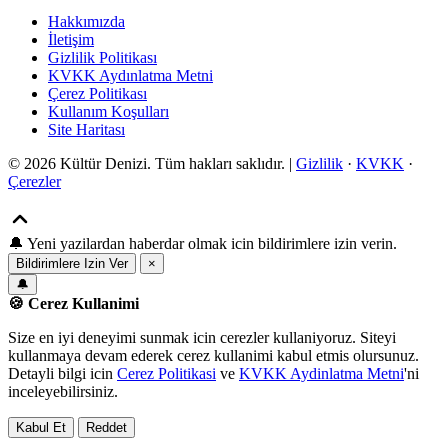
Hakkımızda
İletişim
Gizlilik Politikası
KVKK Aydınlatma Metni
Çerez Politikası
Kullanım Koşulları
Site Haritası
© 2026 Kültür Denizi. Tüm hakları saklıdır. |
Gizlilik
·
KVKK
·
Çerezler
🔔
Yeni yazilardan haberdar olmak icin bildirimlere izin verin.
Bildirimlere Izin Ver
×
🔔
🍪 Cerez Kullanimi
Size en iyi deneyimi sunmak icin cerezler kullaniyoruz. Siteyi
kullanmaya devam ederek cerez kullanimi kabul etmis olursunuz.
Detayli bilgi icin
Cerez Politikasi
ve
KVKK Aydinlatma Metni
'ni
inceleyebilirsiniz.
Kabul Et
Reddet