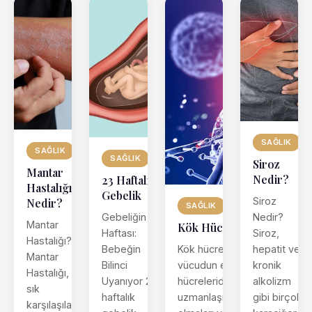
SAĞLIK
SAĞLIK
SAĞLIK
Siroz
Mantar
Nedir?
23 Haftalık
Hastalığı
Gebelik
Siroz
Nedir?
SAĞLIK
Gebeliğin 23.
Nedir?
Mantar
Kök Hücre
Haftası:
Siroz,
Hastalığı?
Kök hücre
Bebeğin
hepatit ve
Mantar
vücudun eşsiz
Bilinci
kronik
Hastalığı, en
hücreleridir,
Uyanıyor 23
alkolizm
sık
uzmanlaşmamış
haftalık
gibi birçok
karşılaşılan