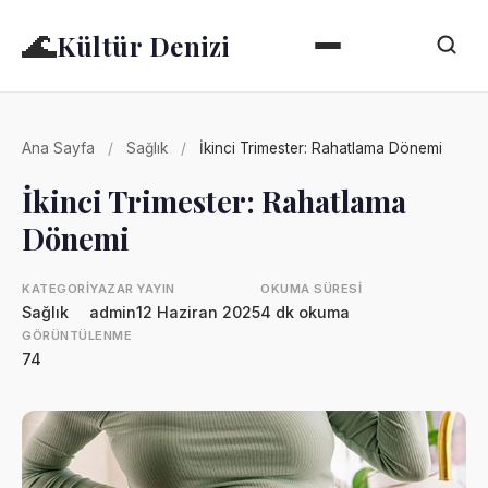
🌊
Kültür Denizi
Ana Sayfa
/
Sağlık
/
İkinci Trimester: Rahatlama Dönemi
İkinci Trimester: Rahatlama
Dönemi
KATEGORI
YAZAR
YAYIN
OKUMA SÜRESI
Sağlık
admin
12 Haziran 2025
4 dk okuma
GÖRÜNTÜLENME
74