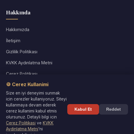
Hakkında
Hakkımızda
İletişim
Gizlilik Politikası
KVKK Aydınlatma Metni
Çerez Politikası
🍪 Cerez Kullanimi
Kullanım Koşulları
Size en iyi deneyimi sunmak
Site Haritası
icin cerezler kullaniyoruz. Siteyi
kullanmaya devam ederek
Kabul Et
Reddet
cerez kullanimi kabul etmis
olursunuz. Detayli bilgi icin
Cerez Politikasi
ve
KVKK
© 2026 Kültür Denizi. Tüm hakları saklıdır. |
Gizlilik
·
KVKK
·
Aydinlatma Metni
'ni
Çerezler