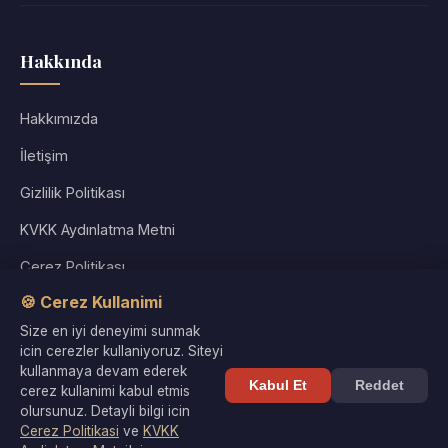
Hakkında
Hakkımızda
İletişim
Gizlilik Politikası
KVKK Aydınlatma Metni
Çerez Politikası
🍪 Cerez Kullanimi
Kullanım Koşulları
Size en iyi deneyimi sunmak
Site Haritası
icin cerezler kullaniyoruz. Siteyi
kullanmaya devam ederek
Kabul Et
Reddet
cerez kullanimi kabul etmis
olursunuz. Detayli bilgi icin
Cerez Politikasi
ve
KVKK
© 2026 Kültür Denizi. Tüm hakları saklıdır. |
Gizlilik
·
KVKK
·