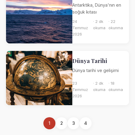
Antarktika, Dünya'nın en
soğuk kıtası
24
· 2 dk
· 22
Temmuz
okuma
okunma
2026
Dünya Tarihi
Dünya tarihi ve gelişimi
23
· 2 dk
· 18
Temmuz
okuma
okunma
2026
1
2
3
4