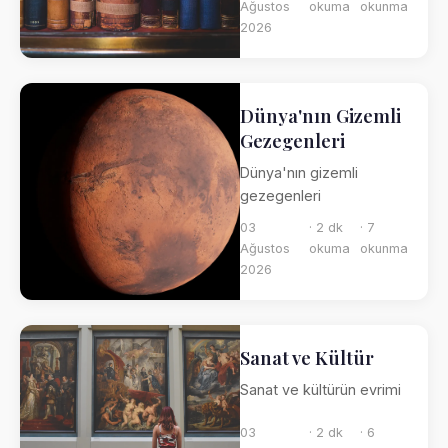
Ağustos
okuma
okunma
2026
Dünya'nın Gizemli
Gezegenleri
Dünya'nın gizemli
gezegenleri
03
· 2 dk
· 7
Ağustos
okuma
okunma
2026
Sanat ve Kültür
Sanat ve kültürün evrimi
03
· 2 dk
· 6