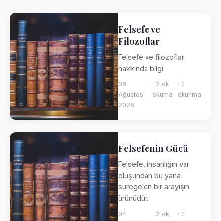
Felsefe ve
Filozoflar
Felsefe ve filozoflar
hakkında bilgi
06
· 2 dk
· 3
Ağustos
okuma
okunma
2026
Felsefenin Gücü
Felsefe, insanlığın var
oluşundan bu yana
süregelen bir arayışın
ürünüdür.
04
· 2 dk
· 3