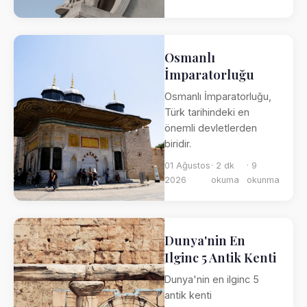
Osmanlı
İmparatorluğu
Osmanlı İmparatorluğu,
Türk tarihindeki en
önemli devletlerden
biridir.
01 Ağustos
· 2 dk
· 9
2026
okuma
okunma
Dunya'nin En
Ilginc 5 Antik Kenti
Dunya'nin en ilginc 5
antik kenti