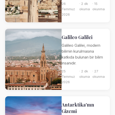
26
· 2 dk
· 15
Temmuz
okuma
okunma
2026
Galileo Galilei
Galileo Galilei, modern
bilimin kurulmasına
katkıda bulunan bir bilim
insanıdır.
25
· 2 dk
· 27
Temmuz
okuma
okunma
2026
Antarktika'mn
Gizemi