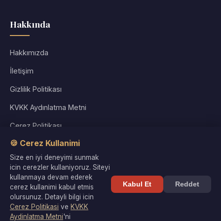
Hakkında
Hakkımızda
İletişim
Gizlilik Politikası
KVKK Aydınlatma Metni
Çerez Politikası
🍪 Cerez Kullanimi
Kullanım Koşulları
Size en iyi deneyimi sunmak
Site Haritası
icin cerezler kullaniyoruz. Siteyi
kullanmaya devam ederek
Kabul Et
Reddet
cerez kullanimi kabul etmis
olursunuz. Detayli bilgi icin
Cerez Politikasi
ve
KVKK
© 2026 Kültür Denizi. Tüm hakları saklıdır. |
Gizlilik
·
KVKK
·
Aydinlatma Metni
'ni