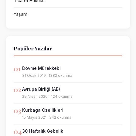
Ticaret Hukuku
Yaşam
Popüler Yazılar
01
Dövme Mürekkebi
31 Ocak 2019 · 1382 okunma
02
Avrupa Birliği (AB)
29 Nisan 2020 · 424 okunma
03
Kurbağa Özellikleri
15 Mayıs 2021 · 342 okunma
04
30 Haftalık Gebelik