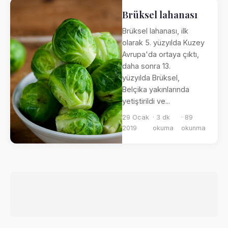
Brüksel lahanası
Brüksel lahanası, ilk
olarak 5. yüzyılda Kuzey
Avrupa'da ortaya çıktı,
daha sonra 13.
yüzyılda Brüksel,
Belçika yakınlarında
yetiştirildi ve...
29 Ocak
· 3 dk
· 89
2019
okuma
okunma