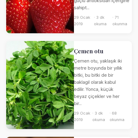
güçlü antioksidan içeriğine
sahipt...
29 Ocak
· 3 dk
· 71
2019
okuma
okunma
Çemen otu
Çemen otu, yaklaşık iki
metre boyunda bir yıllık
bitki, bu bitki de bir
baklagil olarak kabul
edilir. Yonca, küçük
beyaz çiçekler ve her
bir...
29 Ocak
· 3 dk
· 68
2019
okuma
okunma