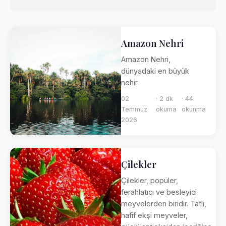
Amazon Nehri
Amazon Nehri,
dünyadaki en büyük
nehir
02
· 2 dk
· 44
Temmuz
okuma
okunma
2026
Çilekler
Çilekler, popüler,
ferahlatıcı ve besleyici
meyvelerden biridir. Tatlı,
hafif ekşi meyveler,