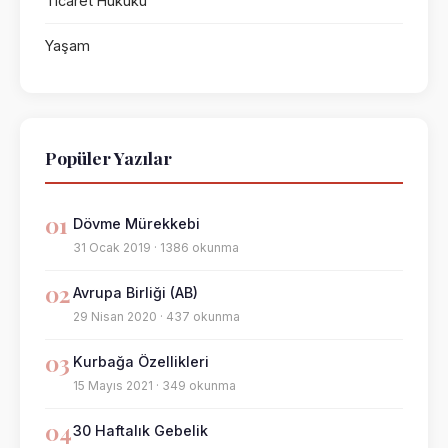
Ticaret Hukuku
Yaşam
Popüler Yazılar
01
Dövme Mürekkebi
31 Ocak 2019 · 1386 okunma
02
Avrupa Birliği (AB)
29 Nisan 2020 · 437 okunma
03
Kurbağa Özellikleri
15 Mayıs 2021 · 349 okunma
04
30 Haftalık Gebelik