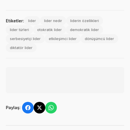
Etiketler:
lider
lider nedir
liderin özellikleri
lider türleri
otokratik lider
demokratik lider
serbesiyetçi lider
etkileşimci lider
dönüşümcü lider
diktatör lider
Paylaş: