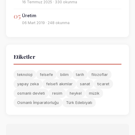
16 Temmuz 2025 · 330 okunma
05
Üretim
06 Mart 2019 · 248 okunma
Etiketler
teknoloji
felsefe
bilim
tarih
filozoflar
yapay zeka
felsefi akımlar
sanat
ticaret
osmanlı devleti
resim
heykel
müzik
Osmanlı İmparatorluğu
Türk Edebiyatı