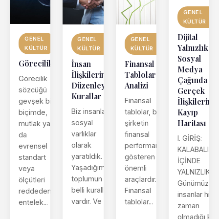
GENEL
KÜLTÜR
Dijital
GENEL
GENEL
GENEL
Yalnızlık:
KÜLTÜR
KÜLTÜR
KÜLTÜR
Sosyal
Görecilik
Finansal
İnsan
Medya
Tablolar
İlişkilerini
Görecilik
Çağında
Analizi
Düzenleyen
sözcüğü
Gerçek
Kurallar
Finansal
İlişkilerin
gevşek bir
Biz insanlar
Kayıp
tablolar, bir
biçimde,
Haritası
sosyal
şirketin
mutlak ya
varlıklar
finansal
da
I. GİRİŞ:
olarak
performansını
evrensel
KALABALIKL
yaratıldık.
gösteren
standart
İÇİNDE
Yaşadığımız
önemli
veya
YALNIZLIK
toplumun da
araçlardır.
ölçütleri
Günümüzde
belli kuralları
Finansal
reddeden
insanlar hiçb
vardır. Ve ...
tablolar...
entelek...
zaman
olmadığı kad