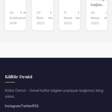
bağlan...
24
· 5 dk
23
· 5 dk
11
· 3 dk
04
· 4 d
Aralık
okuma
Ekim
okuma
Nisan
okuma
Mayıs
oku
2019
2022
2023
2025
Kültür Denizi
Kültür Denizi - Genel kültür bilgileri paylaşan bağımsız blog
sitesi.
Instagram
Twitter
RSS