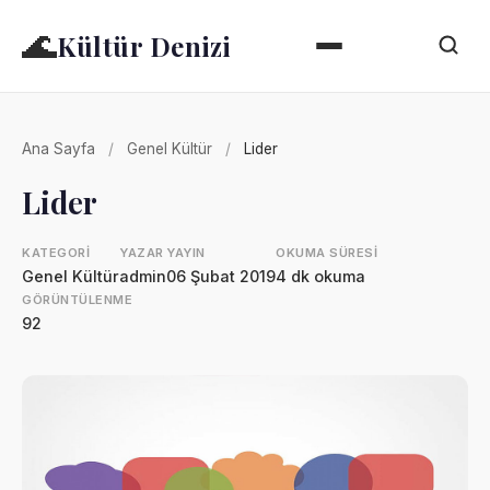
🌊
Kültür Denizi
Ana Sayfa
/
Genel Kültür
/
Lider
Lider
KATEGORI
YAZAR
YAYIN
OKUMA SÜRESI
Genel Kültür
admin
06 Şubat 2019
4 dk okuma
GÖRÜNTÜLENME
92