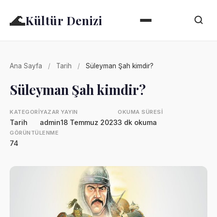
🌊
Kültür Denizi
Ana Sayfa
/
Tarih
/
Süleyman Şah kimdir?
Süleyman Şah kimdir?
KATEGORI
YAZAR
YAYIN
OKUMA SÜRESI
Tarih
admin
18 Temmuz 2023
3 dk okuma
GÖRÜNTÜLENME
74