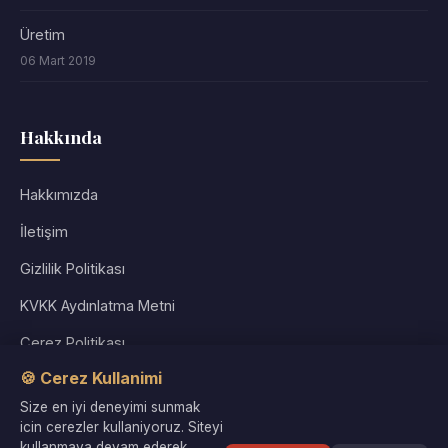
Üretim
06 Mart 2019
Hakkında
Hakkımızda
İletişim
Gizlilik Politikası
KVKK Aydınlatma Metni
Çerez Politikası
🍪 Cerez Kullanimi
Kullanım Koşulları
Size en iyi deneyimi sunmak
Site Haritası
icin cerezler kullaniyoruz. Siteyi
kullanmaya devam ederek