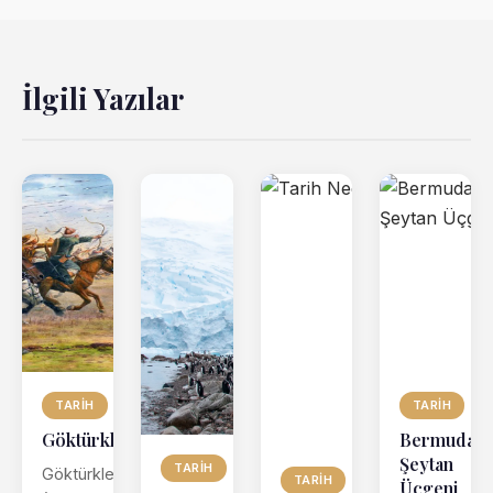
İlgili Yazılar
TARIH
TARIH
Göktürkler
Bermuda
Şeytan
TARIH
Göktürkler
TARIH
Üçgeni