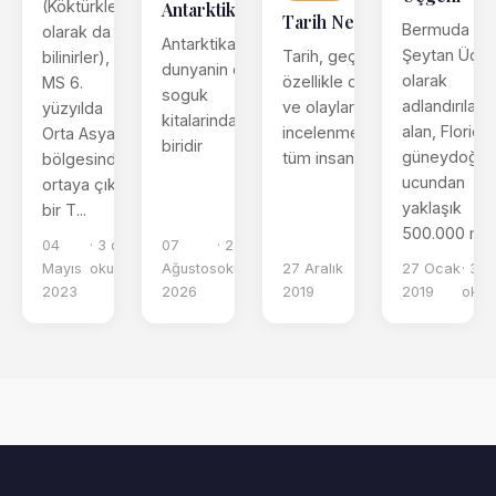
(Köktürkler
Antarktika
Tarih Nedir?
Bermuda
olarak da
Antarktika
Şeytan Üçge
Tarih, geçmişin,
bilinirler),
dunyanin en
olarak
özellikle de insanlar
MS 6.
soguk
adlandırılan
ve olaylarının
yüzyılda
kitalarindan
alan, Florida
incelenmesidir. Tarih,
Orta Asya
biridir
güneydoğu
tüm insan toplumla...
bölgesinde
ucundan
ortaya çıkan
yaklaşık
bir T...
500.000 mil k
04
· 3 dk
07
· 2 dk
Mayıs
okuma
Ağustos
okuma
27 Aralık
· 5 dk
27 Ocak
· 3 d
2023
2026
2019
okuma
2019
oku