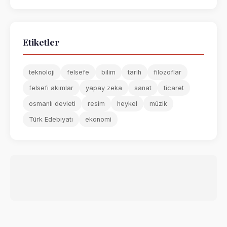
Etiketler
teknoloji
felsefe
bilim
tarih
filozoflar
felsefi akımlar
yapay zeka
sanat
ticaret
osmanlı devleti
resim
heykel
müzik
Türk Edebiyatı
ekonomi