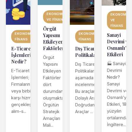
EKONOMI
EKONOMI
VE FINANS
VE
FINANS
Örgüt
EKONOMI VE
EKONOMI VE
Sanayi
Yapısını
FINANS
FINANS
Devrimi ve
Etkileyen
Osmanlı’ya
Faktörler
Dış Ticaret
E-Ticaret
Etkileri
Politikaları
İşlemleri
Örgüt
Nedir?
🏭 Sanayi
Yapısını
Dış Ticaret
Devrimi
E-Ticaret
Etkileyen
Politikaları, üç
Nedir?
İşlemleri;
Faktörler
aşamada
Sanayi
Firmaların ürün
dört
incelenmektedir.
Devrimi ve
veya birbirlerine
durumdan
Bu araçlar,
Osmanlı’ya
karşı hizmetlerini
oluşmaktadır.
Dolaylı Araçlar,
Etkileri, 18.
gerçekleştirdikleri
Örgütün
Doğrudan
yüzyılın
alım-s...
Stratejik
Araçlar ...
ortalarında
Amaçları
İngiltere...
Mali...