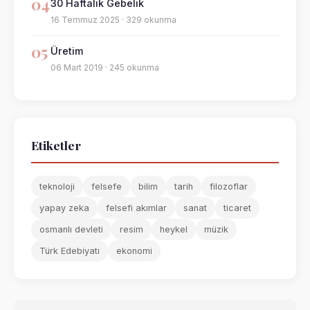
04
30 Haftalık Gebelik
16 Temmuz 2025 · 329 okunma
05
Üretim
06 Mart 2019 · 245 okunma
Etiketler
teknoloji
felsefe
bilim
tarih
filozoflar
yapay zeka
felsefi akımlar
sanat
ticaret
osmanlı devleti
resim
heykel
müzik
Türk Edebiyatı
ekonomi