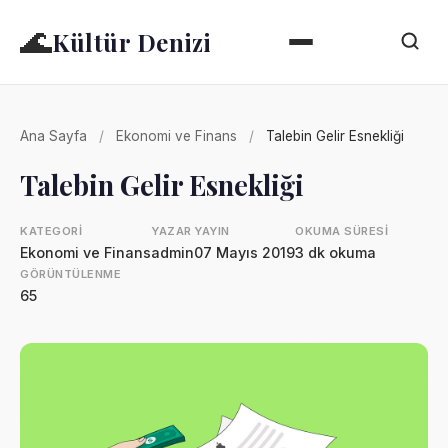
🌊
Kültür Denizi
Ana Sayfa
/
Ekonomi ve Finans
/
Talebin Gelir Esnekliği
Talebin Gelir Esnekliği
KATEGORI
YAZAR
YAYIN
OKUMA SÜRESI
Ekonomi ve Finans
admin
07 Mayıs 2019
3 dk okuma
GÖRÜNTÜLENME
65