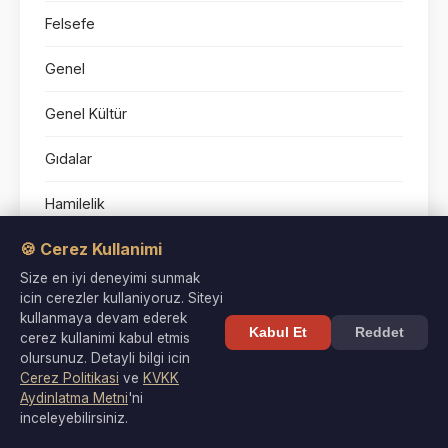
Felsefe
Genel
Genel Kültür
Gıdalar
Hamilelik
🍪 Cerez Kullanimi
Hayvanlar
Size en iyi deneyimi sunmak
Osmanlı Tarihi
icin cerezler kullaniyoruz. Siteyi
kullanmaya devam ederek
Kabul Et
Reddet
Sağlık
cerez kullanimi kabul etmis
olursunuz. Detayli bilgi icin
Cerez Politikasi
ve
KVKK
Sanat
Aydinlatma Metni
'ni
inceleyebilirsiniz.
Tarih