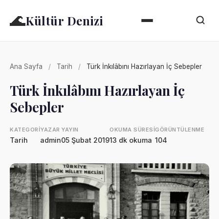
🌊
Kültür Denizi
Ana Sayfa
/
Tarih
/
Türk İnkılâbını Hazırlayan İç Sebepler
Türk İnkılâbını Hazırlayan İç
Sebepler
KATEGORI
YAZAR
YAYIN
OKUMA SÜRESI
GÖRÜNTÜLENME
Tarih
admin
05 Şubat 2019
13 dk okuma
104