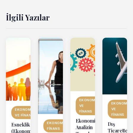
İlgili Yazılar
EKONOMI
EKONOMI
VE
VE
EKONOMI
FINANS
FINANS
VE FINANS
Ekonomik
EKONOMI VE
Dış
Esneklik
Analizin
FINANS
Ticarette
(Ekonomi)