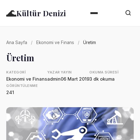
🌊
Kültür Denizi
Ana Sayfa
/
Ekonomi ve Finans
/
Üretim
Üretim
KATEGORI
YAZAR
YAYIN
OKUMA SÜRESI
Ekonomi ve Finans
admin
06 Mart 2019
3 dk okuma
GÖRÜNTÜLENME
241