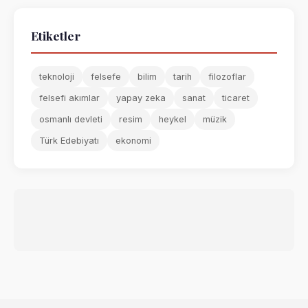
Etiketler
teknoloji
felsefe
bilim
tarih
filozoflar
felsefi akımlar
yapay zeka
sanat
ticaret
osmanlı devleti
resim
heykel
müzik
Türk Edebiyatı
ekonomi