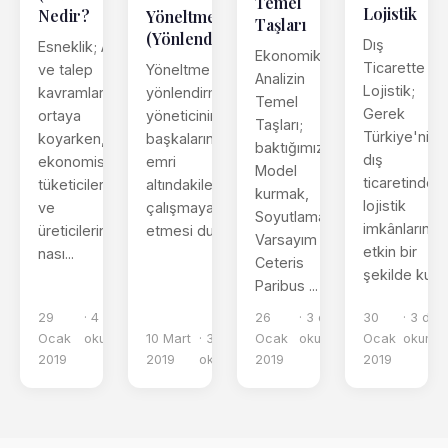
Temel
Lojistik
Nedir?
Yöneltme
Taşları
(Yönlendirme)
Dış
Esneklik; Arz
Ekonomik
Ticarette
Yöneltme yani
ve talep
Analizin
Lojistik;
yönlendirme
kavramlarını
Temel
Gerek
yöneticinin
ortaya
Taşları;
Türkiye'nin
başkalarını yani
koyarken,
baktığımızda
dış
emri
ekonomistler
Model
ticaretinde
altındakileri
tüketicilerin
kurmak,
lojistik
çalışmaya sevk
ve
Soyutlamak,
imkânlarının
etmesi duru...
üreticilerin
Varsayım ve
etkin bir
nası...
Ceteris
şekilde ku...
Paribus ...
29
· 4 dk
26
· 3 dk
30
· 3 dk
Ocak
okuma
10 Mart
· 3 dk
Ocak
okuma
Ocak
okuma
2019
2019
okuma
2019
2019