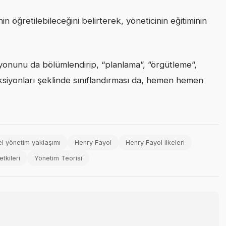
in öğretilebileceğini belirterek, yöneticinin eğitiminin
siyonunu da bölümlendirip, “planlama”, ”örgütleme”,
siyonları şeklinde sınıflandırması da, hemen hemen
el yönetim yaklaşımı
Henry Fayol
Henry Fayol ilkeleri
tkileri
Yönetim Teorisi