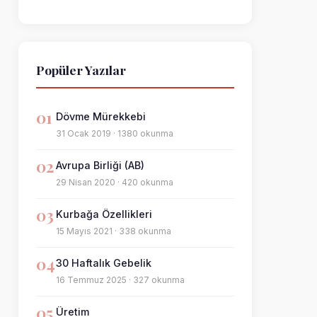
Popüler Yazılar
01
Dövme Mürekkebi
31 Ocak 2019 · 1380 okunma
02
Avrupa Birliği (AB)
29 Nisan 2020 · 420 okunma
03
Kurbağa Özellikleri
15 Mayıs 2021 · 338 okunma
04
30 Haftalık Gebelik
16 Temmuz 2025 · 327 okunma
05
Üretim