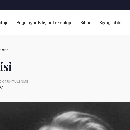
loji
Bilgisayar Bilişim Teknoloji
Bilim
Biyografiler
eorisi
isi
GÖRÜNTÜLENME
61