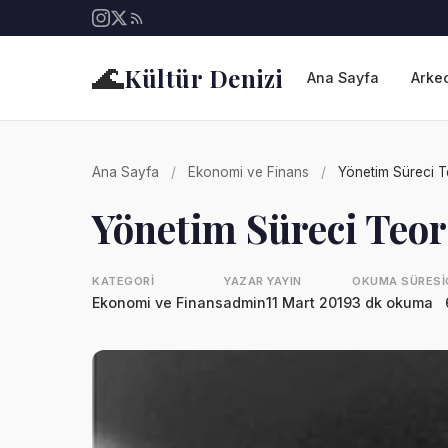
🌊
Kültür Denizi
Ana Sayfa
Arkeo
Ana Sayfa
/
Ekonomi ve Finans
/
Yönetim Süreci T
Yönetim Süreci Teor
KATEGORI
YAZAR
YAYIN
OKUMA SÜRESI
Ekonomi ve Finans
admin
11 Mart 2019
3 dk okuma