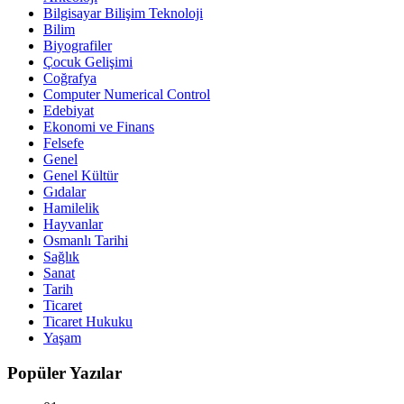
Bilgisayar Bilişim Teknoloji
Bilim
Biyografiler
Çocuk Gelişimi
Coğrafya
Computer Numerical Control
Edebiyat
Ekonomi ve Finans
Felsefe
Genel
Genel Kültür
Gıdalar
Hamilelik
Hayvanlar
Osmanlı Tarihi
Sağlık
Sanat
Tarih
Ticaret
Ticaret Hukuku
Yaşam
Popüler Yazılar