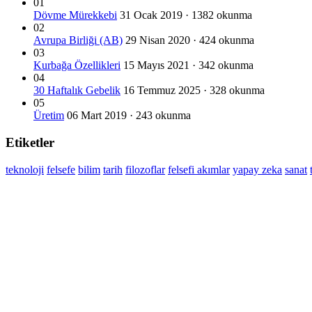
01
Dövme Mürekkebi
31 Ocak 2019 · 1382 okunma
02
Avrupa Birliği (AB)
29 Nisan 2020 · 424 okunma
03
Kurbağa Özellikleri
15 Mayıs 2021 · 342 okunma
04
30 Haftalık Gebelik
16 Temmuz 2025 · 328 okunma
05
Üretim
06 Mart 2019 · 243 okunma
Etiketler
teknoloji
felsefe
bilim
tarih
filozoflar
felsefi akımlar
yapay zeka
sanat