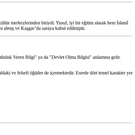
tür merkezlerinden biriydi. Yusuf, iyi bir eğitim alarak hem İslamî
ı almış ve Kaşgar’da saraya kabul edilmiştir.
Mutluluk Veren Bilgi" ya da "Devlet Olma Bilgisi" anlamına gelir.
laki ve felsefi öğütler de içermektedir. Eserde dört temel karakter yer