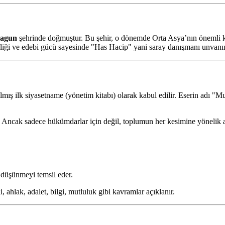
sagun
şehrinde doğmuştur. Bu şehir, o dönemde Orta Asya’nın önemli kül
eliği ve edebi gücü sayesinde "Has Hacip" yani saray danışmanı unvanın
lmış ilk siyasetname (yönetim kitabı) olarak kabul edilir. Eserin adı "
ır. Ancak sadece hükümdarlar için değil, toplumun her kesimine yönelik ah
 düşünmeyi temsil eder.
, ahlak, adalet, bilgi, mutluluk gibi kavramlar açıklanır.