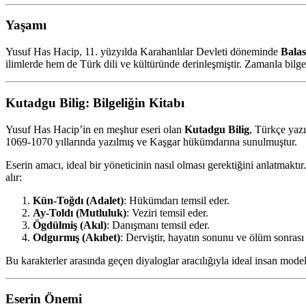
Yaşamı
Yusuf Has Hacip, 11. yüzyılda Karahanlılar Devleti döneminde
Bala
ilimlerde hem de Türk dili ve kültüründe derinleşmiştir. Zamanla bilg
Kutadgu Bilig: Bilgeliğin Kitabı
Yusuf Has Hacip’in en meşhur eseri olan
Kutadgu Bilig
, Türkçe yazı
1069-1070 yıllarında yazılmış ve Kaşgar hükümdarına sunulmuştur.
Eserin amacı, ideal bir yöneticinin nasıl olması gerektiğini anlatmakt
alır:
Kün-Toğdı (Adalet)
: Hükümdarı temsil eder.
Ay-Toldı (Mutluluk)
: Veziri temsil eder.
Ögdülmiş (Akıl)
: Danışmanı temsil eder.
Odgurmış (Akıbet)
: Derviştir, hayatın sonunu ve ölüm sonrası
Bu karakterler arasında geçen diyaloglar aracılığıyla ideal insan modeli
Eserin Önemi