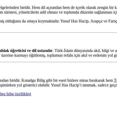
gelerinden biridir. Hem dil açısından hem de içerik olarak zengin bir k
am sürmesi, yöneticilerin adil olması ve toplumda düzenin sağlanması içi
şmiş olduğunu da ortaya koymaktadır. Yusuf Has Hacip, Arapça ve Far
hlak öğreticisi ve dil ustasıdır
. Türk-İslam dünyasında akıl, bilgi ve ad
 üzerine kurmayı öğütlemiş, toplumun refahı için akıl ve erdemin yol gö
ndan biridir. Kutadgu Bilig gibi bir eseri bizlere miras bırakarak hem
T
düşünürken yol gösterici olabilir. Yusuf Has Hacip’i tanımak, sadece geç
gu bilig özellikleri