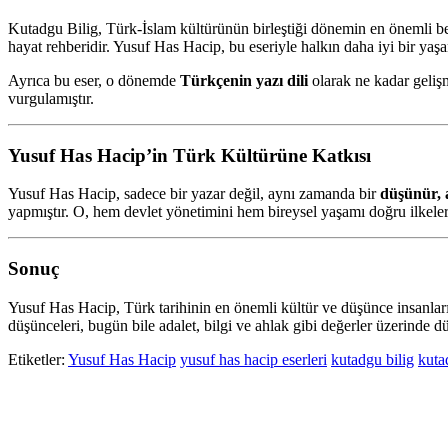
Kutadgu Bilig, Türk-İslam kültürünün birleştiği dönemin en önemli bel
hayat rehberidir. Yusuf Has Hacip, bu eseriyle halkın daha iyi bir yaş
Ayrıca bu eser, o dönemde
Türkçenin yazı dili
olarak ne kadar geli
vurgulamıştır.
Yusuf Has Hacip’in Türk Kültürüne Katkısı
Yusuf Has Hacip, sadece bir yazar değil, aynı zamanda bir
düşünür, a
yapmıştır. O, hem devlet yönetimini hem bireysel yaşamı doğru ilkeler
Sonuç
Yusuf Has Hacip, Türk tarihinin en önemli kültür ve düşünce insanları
düşünceleri, bugün bile adalet, bilgi ve ahlak gibi değerler üzerinde 
Etiketler:
Yusuf Has Hacip
yusuf has hacip eserleri
kutadgu bilig
kutad