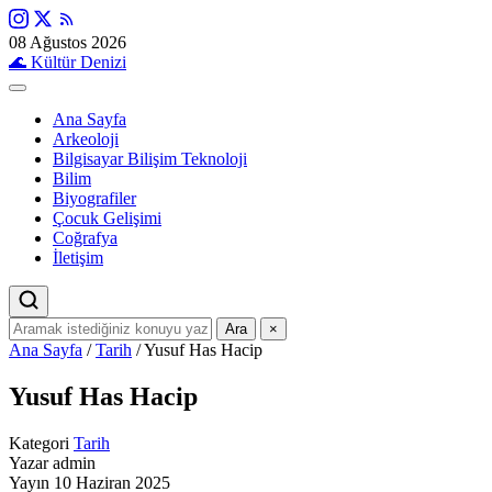
08 Ağustos 2026
🌊
Kültür Denizi
Ana Sayfa
Arkeoloji
Bilgisayar Bilişim Teknoloji
Bilim
Biyografiler
Çocuk Gelişimi
Coğrafya
İletişim
Ara
×
Ana Sayfa
/
Tarih
/
Yusuf Has Hacip
Yusuf Has Hacip
Kategori
Tarih
Yazar
admin
Yayın
10 Haziran 2025