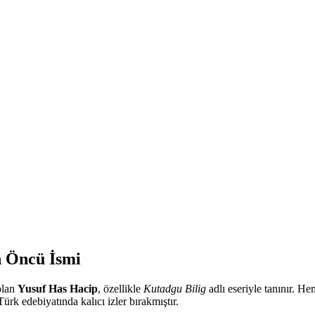
n Öncü İsmi
 olan
Yusuf Has Hacip
, özellikle
Kutadgu Bilig
adlı eseriyle tanınır. H
k edebiyatında kalıcı izler bırakmıştır.