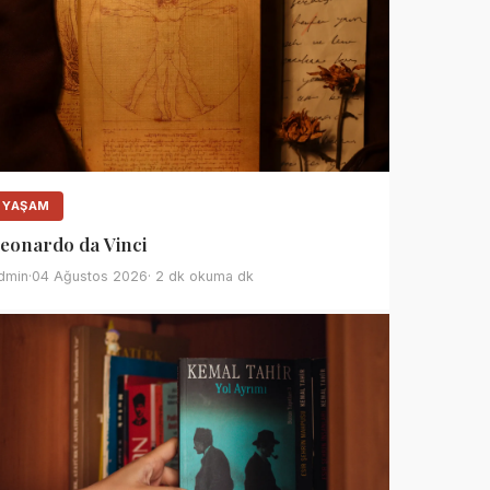
YAŞAM
eonardo da Vinci
dmin
·
04 Ağustos 2026
· 2 dk okuma dk