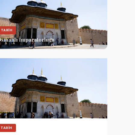
TARIH
smanlı İmparatorluğu
TARIH