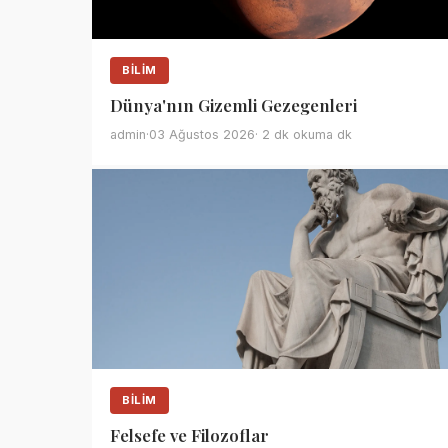
BILIM
Dünya'nın Gizemli Gezegenleri
admin
·
03 Ağustos 2026
· 2 dk okuma dk
BILIM
Felsefe ve Filozoflar