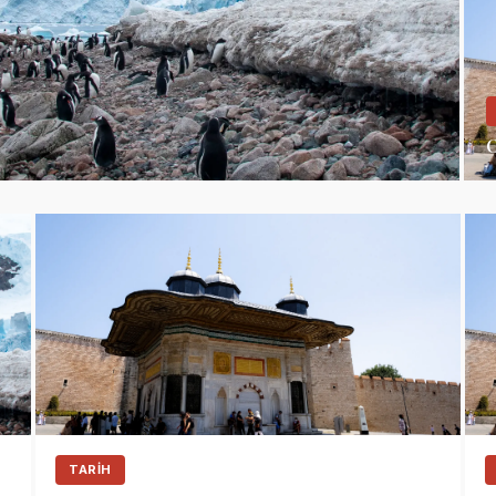
O
TARIH