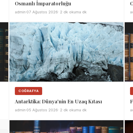
Osmanlı İmparatorluğu
O
admin
·
07 Ağustos 2026
· 2 dk okuma dk
a
COĞRAFYA
Antarktika: Dünya'nin En Uzaq Kıtası
F
admin
·
05 Ağustos 2026
· 2 dk okuma dk
a