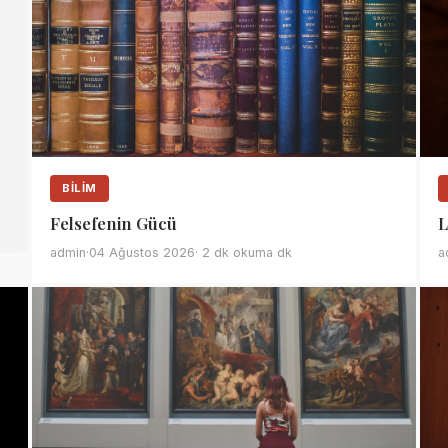
BILIM
Felsefenin Gücü
L
admin
·
04 Ağustos 2026
· 2 dk okuma dk
a