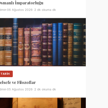
smanlı İmparatorluğu
dmin
·
06 Ağustos 2026
· 2 dk okuma dk
TARIH
elsefe ve Filozoflar
dmin
·
05 Ağustos 2026
· 2 dk okuma dk