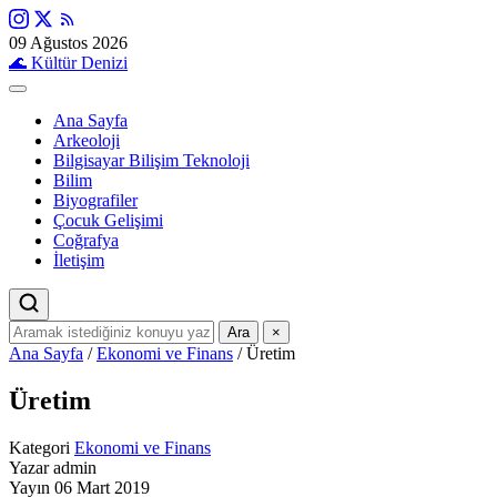
09 Ağustos 2026
🌊
Kültür Denizi
Ana Sayfa
Arkeoloji
Bilgisayar Bilişim Teknoloji
Bilim
Biyografiler
Çocuk Gelişimi
Coğrafya
İletişim
Ara
×
Ana Sayfa
/
Ekonomi ve Finans
/
Üretim
Üretim
Kategori
Ekonomi ve Finans
Yazar
admin
Yayın
06 Mart 2019