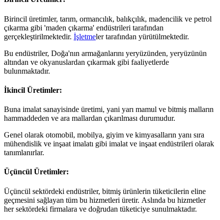
Birincil üretimler, tarım, ormancılık, balıkçılık, madencilik ve petrol
çıkarma gibi 'maden çıkarma' endüstrileri tarafından
gerçekleştirilmektedir.
İşletme
ler tarafından yürütülmektedir.
Bu endüstriler, Doğa'nın armağanlarını yeryüzünden, yeryüzünün
altından ve okyanuslardan çıkarmak gibi faaliyetlerde
bulunmaktadır.
İkincil Üretim
ler
:
Buna imalat sanayisinde üretimi, yani yarı mamul ve bitmiş malların
hammaddeden ve ara mallardan çıkarılması durumudur.
Genel olarak otomobil, mobilya, giyim ve kimyasalların yanı sıra
mühendislik ve inşaat imalatı gibi imalat ve inşaat endüstrileri olarak
tanımlanırlar.
Üçüncül Üretim
ler
:
Üçüncül sektördeki endüstriler, bitmiş ürünlerin tüketicilerin eline
geçmesini sağlayan tüm bu hizmetleri üretir. Aslında bu hizmetler
her sektördeki firmalara ve doğrudan tüketiciye sunulmaktadır.