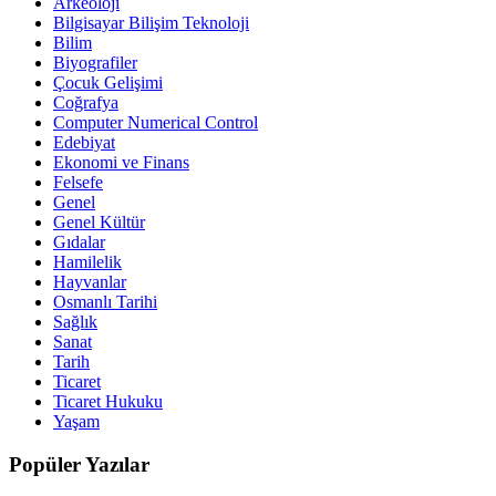
Arkeoloji
Bilgisayar Bilişim Teknoloji
Bilim
Biyografiler
Çocuk Gelişimi
Coğrafya
Computer Numerical Control
Edebiyat
Ekonomi ve Finans
Felsefe
Genel
Genel Kültür
Gıdalar
Hamilelik
Hayvanlar
Osmanlı Tarihi
Sağlık
Sanat
Tarih
Ticaret
Ticaret Hukuku
Yaşam
Popüler Yazılar