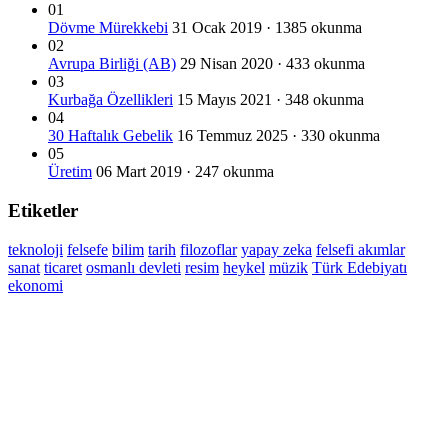
01
Dövme Mürekkebi
31 Ocak 2019 · 1385 okunma
02
Avrupa Birliği (AB)
29 Nisan 2020 · 433 okunma
03
Kurbağa Özellikleri
15 Mayıs 2021 · 348 okunma
04
30 Haftalık Gebelik
16 Temmuz 2025 · 330 okunma
05
Üretim
06 Mart 2019 · 247 okunma
Etiketler
teknoloji
felsefe
bilim
tarih
filozoflar
yapay zeka
felsefi akımlar
sanat
ticaret
osmanlı devleti
resim
heykel
müzik
Türk Edebiyatı
ekonomi