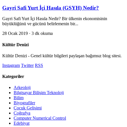
Gayri Safi Yurt İçi Hasıla (GSYH) Nedir?
Gayri Safi Yurt İçi Hasıla Nedir? Bir ülkenin ekonomisinin
büyüklüğünü ve gücünü belirlemenin bir...
28 Ocak 2019
· 3 dk okuma
Kültür Denizi
Kültür Denizi - Genel kültür bilgileri paylaşan bağımsız blog sitesi.
Instagram
Twitter
RSS
Kategoriler
Arkeoloji
Bilgisayar Bilişim Teknoloji
Bilim
Biyografiler
Çocuk Gelişimi
Coğrafya
Computer Numerical Control
Edebiyat