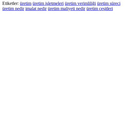
Etiketler:
üretim
üretim işletmeleri
üretim verimliliği
üretim süreci
üretim nedir
imalat nedir
üretim maliyeti nedir
üretim çeşitleri