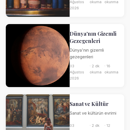
Ağustos
okuma
okunma
2026
Dünya'nın Gizemli
Gezegenleri
Dünya'nın gizemli
gezegenleri
03
· 2 dk
· 16
Ağustos
okuma
okunma
2026
Sanat ve Kültür
Sanat ve kültürün evrimi
03
· 2 dk
· 12