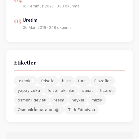
16 Temmuz 2025 · 330 okunma
05
Üretim
06 Mart 2019 · 248 okunma
Etiketler
teknoloji
felsefe
bilim
tarih
filozoflar
yapay zeka
felsefi akımlar
sanat
ticaret
osmanlı devleti
resim
heykel
müzik
Osmanlı İmparatorluğu
Türk Edebiyatı