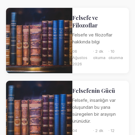
Felsefe ve
Filozoflar
Felsefe ve filozoflar
hakkında bilgi
06
· 2 dk
· 10
Ağustos
okuma
okunma
2026
Felsefenin Gücü
Felsefe, insanlığın var
oluşundan bu yana
süregelen bir arayışın
ürünüdür.
04
· 2 dk
· 12