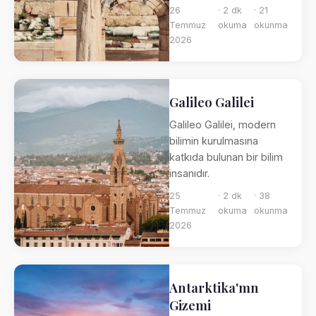
26
· 2 dk
· 21
Temmuz
okuma
okunma
2026
Galileo Galilei
Galileo Galilei, modern
bilimin kurulmasına
katkıda bulunan bir bilim
insanıdır.
25
· 2 dk
· 38
Temmuz
okuma
okunma
2026
Antarktika'mn
Gizemi