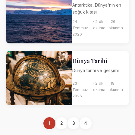
Antarktika, Dünya'nın en
soğuk kıtası
24
· 2 dk
· 26
Temmuz
okuma
okunma
2026
Dünya Tarihi
Dünya tarihi ve gelişimi
23
· 2 dk
· 18
Temmuz
okuma
okunma
2026
1
2
3
4