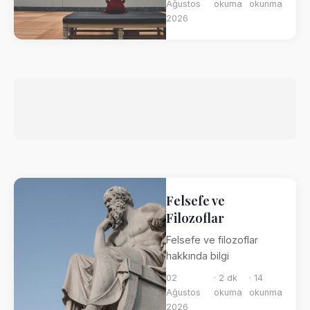
Ağustos
okuma
okunma
2026
Felsefe ve
Filozoflar
Felsefe ve filozoflar
hakkında bilgi
02
· 2 dk
· 14
Ağustos
okuma
okunma
2026