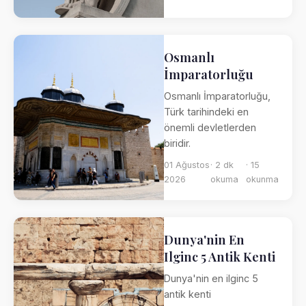
Osmanlı
İmparatorluğu
Osmanlı İmparatorluğu,
Türk tarihindeki en
önemli devletlerden
biridir.
01 Ağustos
· 2 dk
· 15
2026
okuma
okunma
Dunya'nin En
Ilginc 5 Antik Kenti
Dunya'nin en ilginc 5
antik kenti