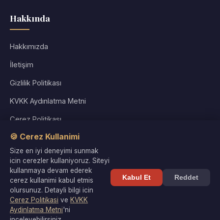
Hakkında
Hakkımızda
İletişim
Gizlilik Politikası
KVKK Aydınlatma Metni
Çerez Politikası
🍪 Cerez Kullanimi
Kullanım Koşulları
Size en iyi deneyimi sunmak
Site Haritası
icin cerezler kullaniyoruz. Siteyi
kullanmaya devam ederek
Kabul Et
Reddet
cerez kullanimi kabul etmis
olursunuz. Detayli bilgi icin
Cerez Politikasi
ve
KVKK
© 2026 Kültür Denizi. Tüm hakları saklıdır. |
Gizlilik
·
KVKK
·
Aydinlatma Metni
'ni
Çerezler
inceleyebilirsiniz.