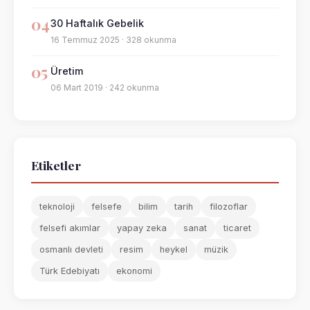
04
30 Haftalık Gebelik
16 Temmuz 2025 · 328 okunma
05
Üretim
06 Mart 2019 · 242 okunma
Etiketler
teknoloji
felsefe
bilim
tarih
filozoflar
felsefi akımlar
yapay zeka
sanat
ticaret
osmanlı devleti
resim
heykel
müzik
Türk Edebiyatı
ekonomi