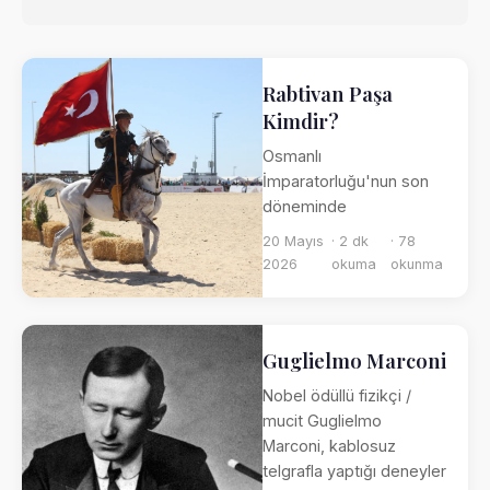
Rabtivan Paşa
Kimdir?
Osmanlı
İmparatorluğu'nun son
döneminde
20 Mayıs
· 2 dk
· 78
2026
okuma
okunma
Guglielmo Marconi
Nobel ödüllü fizikçi /
mucit Guglielmo
Marconi, kablosuz
telgrafla yaptığı deneyler