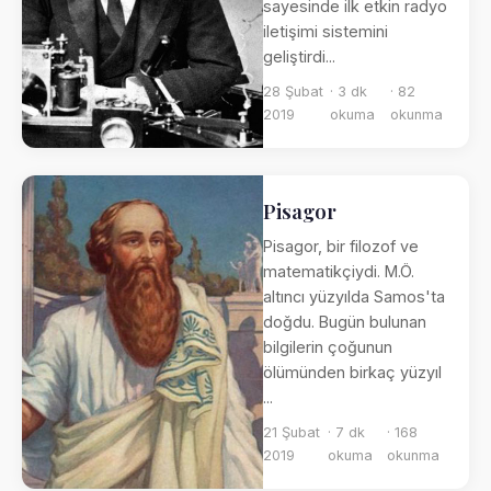
sayesinde ilk etkin radyo
iletişimi sistemini
geliştirdi...
28 Şubat
· 3 dk
· 82
2019
okuma
okunma
Pisagor
Pisagor, bir filozof ve
matematikçiydi. M.Ö.
altıncı yüzyılda Samos'ta
doğdu. Bugün bulunan
bilgilerin çoğunun
ölümünden birkaç yüzyıl
...
21 Şubat
· 7 dk
· 168
2019
okuma
okunma