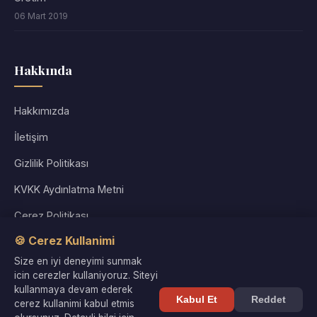
06 Mart 2019
Hakkında
Hakkımızda
İletişim
Gizlilik Politikası
KVKK Aydınlatma Metni
Çerez Politikası
🍪 Cerez Kullanimi
Kullanım Koşulları
Size en iyi deneyimi sunmak
Site Haritası
icin cerezler kullaniyoruz. Siteyi
kullanmaya devam ederek
Kabul Et
Reddet
cerez kullanimi kabul etmis