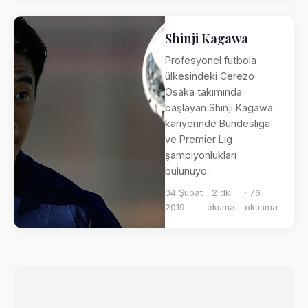
Shinji Kagawa
Profesyonel futbola
ülkesindeki Cerezo
Osaka takımında
başlayan Shinji Kagawa
kariyerinde Bundesliga
ve Premier Lig
şampiyonlukları
bulunuyo...
04 Şubat
· 2 dk
· 76
2019
okuma
okunma