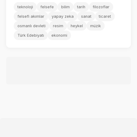
teknoloji
felsefe
bilim
tarih
filozoflar
felsefi akımlar
yapay zeka
sanat
ticaret
osmanlı devleti
resim
heykel
müzik
Türk Edebiyatı
ekonomi