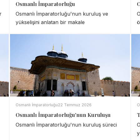
Osmanlı İmparatorluğu
O
r
Osmanlı İmparatorluğu'nun kuruluş ve
O
yükselişini anlatan bir makale
ö
Osmanlı İmparatorluğu
22 Temmuz 2026
O
Osmanlı İmparatorluğu'nun Kuruluşu
T
Osmanlı İmparatorluğu'nun kuruluş süreci
O
y