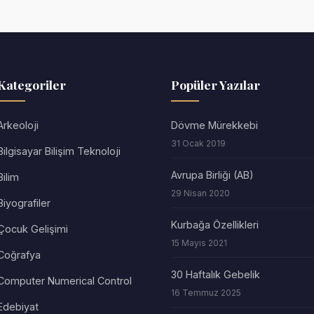
Kategoriler
Popüler Yazılar
Arkeoloji
Dövme Mürekkebi
31 Ocak 2019
Bilgisayar Bilişim Teknoloji
Avrupa Birliği (AB)
Bilim
29 Nisan 2020
Biyografiler
Kurbağa Özellikleri
Çocuk Gelişimi
15 Mayıs 2021
Coğrafya
30 Haftalık Gebelik
Computer Numerical Control
16 Temmuz 2025
Edebiyat