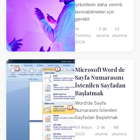
şirketlerin daha verimli
lavorabilmeleri için
gerekli
14
· 3 dk
· 33
Temmuz
okuma
okunma
2026
Microsoft Word de
Sayfa Numarasını
İstenilen Sayfadan
Başlatmak
Word’de Sayfa
Numarasını İstenilen
Sayfadan Başlatmak
09 Mayıs
· 2 dk
· 88
2020
okuma
okunma