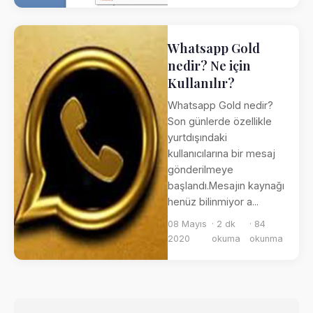
Whatsapp Gold
nedir? Ne için
Kullanılır?
Whatsapp Gold nedir?
Son günlerde özellikle
yurtdışındaki
kullanıcılarına bir mesaj
gönderilmeye
başlandı.Mesajın kaynağı
henüz bilinmiyor a...
08 Mayıs
· 2 dk
· 84
2020
okuma
okunma