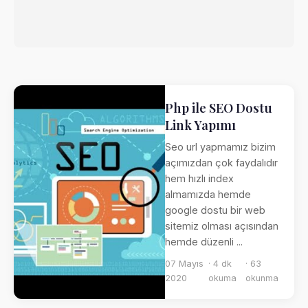
Php ile SEO Dostu
Link Yapımı
Seo url yapmamız bizim
açımızdan çok faydalıdır
hem hızlı index
almamızda hemde
google dostu bir web
sitemiz olması açısından
hemde düzenli ...
07 Mayıs
· 4 dk
· 63
2020
okuma
okunma