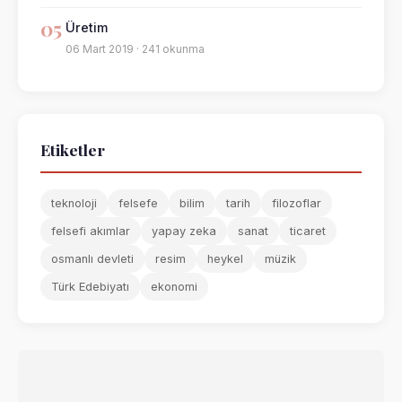
05
Üretim
06 Mart 2019 · 241 okunma
Etiketler
teknoloji
felsefe
bilim
tarih
filozoflar
felsefi akımlar
yapay zeka
sanat
ticaret
osmanlı devleti
resim
heykel
müzik
Türk Edebiyatı
ekonomi