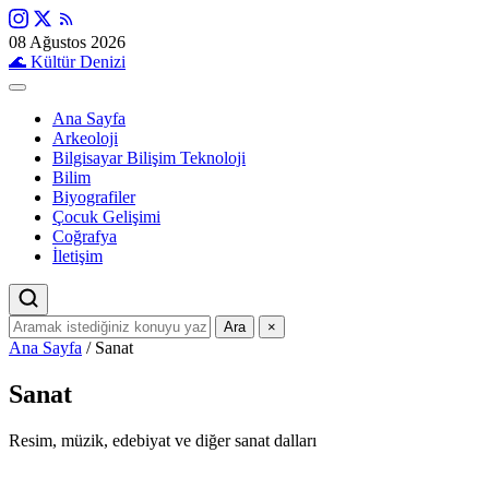
08 Ağustos 2026
🌊
Kültür Denizi
Ana Sayfa
Arkeoloji
Bilgisayar Bilişim Teknoloji
Bilim
Biyografiler
Çocuk Gelişimi
Coğrafya
İletişim
Ara
×
Ana Sayfa
/
Sanat
Sanat
Resim, müzik, edebiyat ve diğer sanat dalları