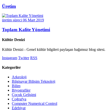
Üretim
üretim süreci
06 Mart 2019
Toplam Kalite Yönetimi
Kültür Denizi
Kültür Denizi - Genel kültür bilgileri paylaşan bağımsız blog sitesi.
Instagram
Twitter
RSS
Kategoriler
Arkeoloji
Bilgisayar Bilişim Teknoloji
Bilim
Biyografiler
Çocuk Gelişimi
Coğrafya
Computer Numerical Control
Edebiyat