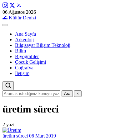
06 Ağustos 2026
🌊
Kültür Denizi
Ana Sayfa
Arkeoloji
Bilgisayar Bilişim Teknoloji
Bilim
Biyografiler
Çocuk Gelişimi
Coğrafya
İletişim
Ara
×
üretim süreci
2 yazi
üretim süreci
06 Mart 2019