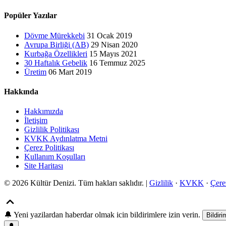
Popüler Yazılar
Dövme Mürekkebi
31 Ocak 2019
Avrupa Birliği (AB)
29 Nisan 2020
Kurbağa Özellikleri
15 Mayıs 2021
30 Haftalık Gebelik
16 Temmuz 2025
Üretim
06 Mart 2019
Hakkında
Hakkımızda
İletişim
Gizlilik Politikası
KVKK Aydınlatma Metni
Çerez Politikası
Kullanım Koşulları
Site Haritası
© 2026 Kültür Denizi. Tüm hakları saklıdır. |
Gizlilik
·
KVKK
·
Çere
🔔
Yeni yazilardan haberdar olmak icin bildirimlere izin verin.
Bildiri
🔔