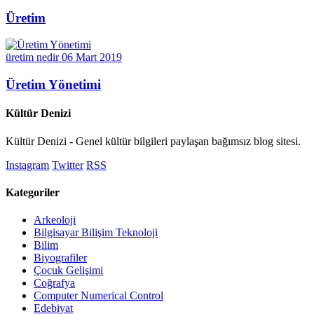
Üretim
üretim nedir
06 Mart 2019
Üretim Yönetimi
Kültür Denizi
Kültür Denizi - Genel kültür bilgileri paylaşan bağımsız blog sitesi.
Instagram
Twitter
RSS
Kategoriler
Arkeoloji
Bilgisayar Bilişim Teknoloji
Bilim
Biyografiler
Çocuk Gelişimi
Coğrafya
Computer Numerical Control
Edebiyat