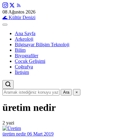
08 Ağustos 2026
🌊
Kültür Denizi
Ana Sayfa
Arkeoloji
Bilgisayar Bilişim Teknoloji
Bilim
Biyografiler
Çocuk Gelişimi
Coğrafya
İletişim
Ara
×
üretim nedir
2 yazi
üretim nedir
06 Mart 2019