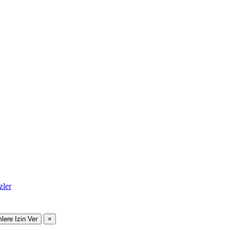
zler
mlere Izin Ver
×