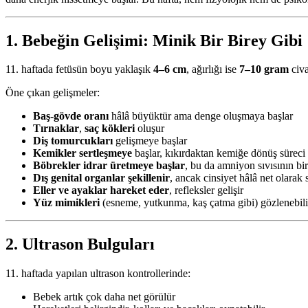
1. Bebeğin Gelişimi: Minik Bir Birey Gibi
11. haftada fetüsün boyu yaklaşık
4–6 cm
, ağırlığı ise
7–10 gram
civa
Öne çıkan gelişmeler:
Baş-gövde oranı
hâlâ büyüktür ama denge oluşmaya başlar
Tırnaklar
,
saç kökleri
oluşur
Diş tomurcukları
gelişmeye başlar
Kemikler sertleşmeye
başlar, kıkırdaktan kemiğe dönüş süreci 
Böbrekler idrar üretmeye başlar
, bu da amniyon sıvısının bir
Dış genital organlar şekillenir
, ancak cinsiyet hâlâ net olarak
Eller ve ayaklar hareket eder
, refleksler gelişir
Yüz mimikleri
(esneme, yutkunma, kaş çatma gibi) gözlenebili
2. Ultrason Bulguları
11. haftada yapılan ultrason kontrollerinde:
Bebek artık çok daha net görülür