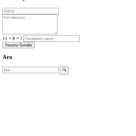
11 + 8 = ?
Yorumu Gonder
Ara
🔍