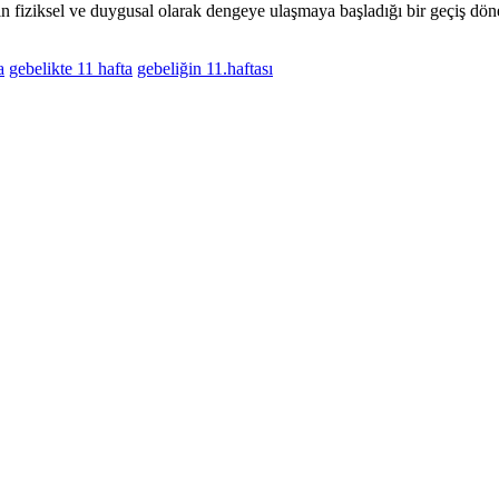
iziksel ve duygusal olarak dengeye ulaşmaya başladığı bir geçiş dönemidir
a
gebelikte 11 hafta
gebeliğin 11.haftası