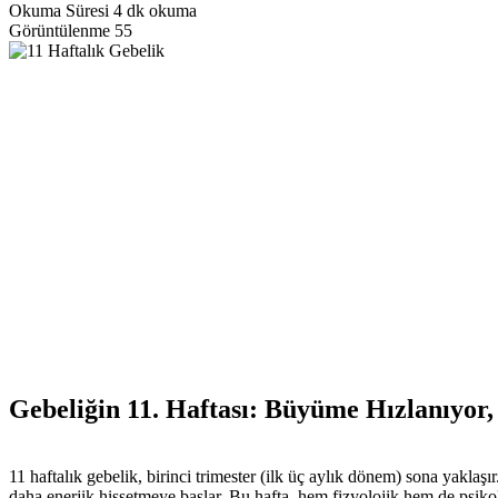
Okuma Süresi
4 dk okuma
Görüntülenme
55
Gebeliğin 11. Haftası: Büyüme Hızlanıyor,
11 haftalık gebelik, birinci trimester (ilk üç aylık dönem) sona yaklaş
daha enerjik hissetmeye başlar. Bu hafta, hem fizyolojik hem de psiko