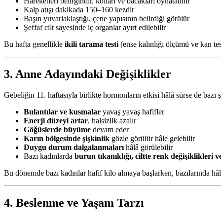
Hareketleri belirgindir, kolları ve bacakları oynatabilir
Kalp atışı dakikada 150–160 kezdir
Başın yuvarlaklaştığı, çene yapısının belirdiği görülür
Şeffaf cilt sayesinde iç organlar ayırt edilebilir
Bu hafta genellikle
ikili tarama testi
(ense kalınlığı ölçümü ve kan tes
3. Anne Adayındaki Değişiklikler
Gebeliğin 11. haftasıyla birlikte hormonların etkisi hâlâ sürse de bazı 
Bulantılar ve kusmalar
yavaş yavaş hafifler
Enerji düzeyi artar
, halsizlik azalır
Göğüslerde büyüme
devam eder
Karın bölgesinde şişkinlik
gözle görülür hâle gelebilir
Duygu durum dalgalanmaları
hâlâ görülebilir
Bazı kadınlarda
burun tıkanıklığı, ciltte renk değişiklikleri ve
Bu dönemde bazı kadınlar hafif kilo almaya başlarken, bazılarında hâlâ
4. Beslenme ve Yaşam Tarzı