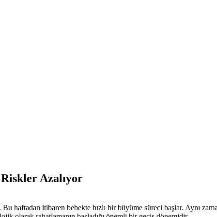
 Riskler Azalıyor
ır. Bu haftadan itibaren bebekte hızlı bir büyüme süreci başlar. Aynı za
lojik olarak rahatlamanın başladığı önemli bir geçiş dönemidir.