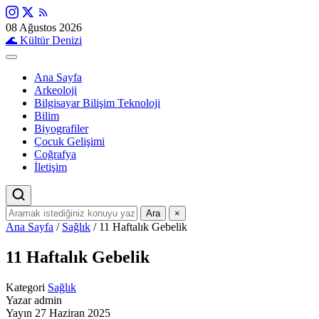
08 Ağustos 2026
🌊
Kültür Denizi
Ana Sayfa
Arkeoloji
Bilgisayar Bilişim Teknoloji
Bilim
Biyografiler
Çocuk Gelişimi
Coğrafya
İletişim
Ara
×
Ana Sayfa
/
Sağlık
/
11 Haftalık Gebelik
11 Haftalık Gebelik
Kategori
Sağlık
Yazar
admin
Yayın
27 Haziran 2025