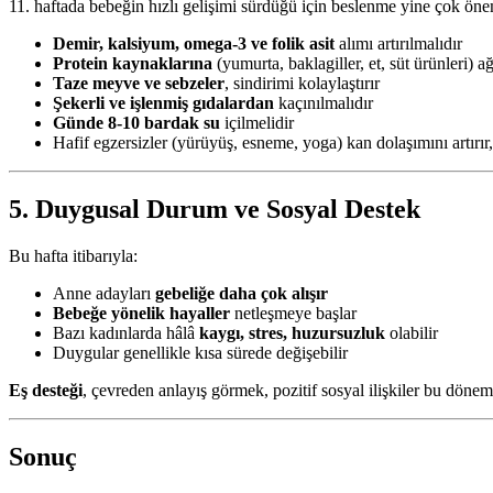
11. haftada bebeğin hızlı gelişimi sürdüğü için beslenme yine çok öne
Demir, kalsiyum, omega-3 ve folik asit
alımı artırılmalıdır
Protein kaynaklarına
(yumurta, baklagiller, et, süt ürünleri) ağ
Taze meyve ve sebzeler
, sindirimi kolaylaştırır
Şekerli ve işlenmiş gıdalardan
kaçınılmalıdır
Günde 8-10 bardak su
içilmelidir
Hafif egzersizler (yürüyüş, esneme, yoga) kan dolaşımını artırır, 
5. Duygusal Durum ve Sosyal Destek
Bu hafta itibarıyla:
Anne adayları
gebeliğe daha çok alışır
Bebeğe yönelik hayaller
netleşmeye başlar
Bazı kadınlarda hâlâ
kaygı, stres, huzursuzluk
olabilir
Duygular genellikle kısa sürede değişebilir
Eş desteği
, çevreden anlayış görmek, pozitif sosyal ilişkiler bu dön
Sonuç