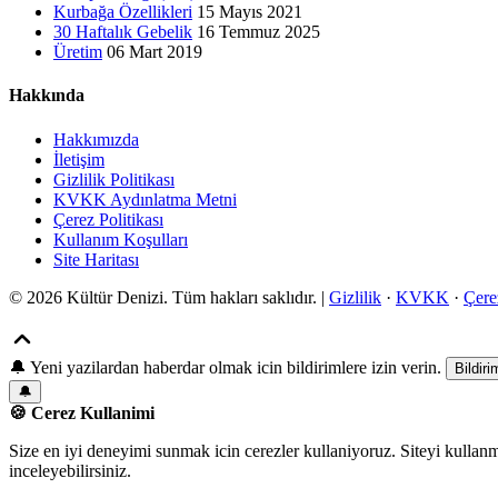
Kurbağa Özellikleri
15 Mayıs 2021
30 Haftalık Gebelik
16 Temmuz 2025
Üretim
06 Mart 2019
Hakkında
Hakkımızda
İletişim
Gizlilik Politikası
KVKK Aydınlatma Metni
Çerez Politikası
Kullanım Koşulları
Site Haritası
© 2026 Kültür Denizi. Tüm hakları saklıdır. |
Gizlilik
·
KVKK
·
Çere
🔔
Yeni yazilardan haberdar olmak icin bildirimlere izin verin.
Bildiri
🔔
🍪 Cerez Kullanimi
Size en iyi deneyimi sunmak icin cerezler kullaniyoruz. Siteyi kullan
inceleyebilirsiniz.