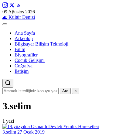
09 Ağustos 2026
🌊
Kültür Denizi
Ana Sayfa
Arkeoloji
Bilgisayar Bilişim Teknoloji
Bilim
Biyografiler
Çocuk Gelişimi
Coğrafya
İletişim
Ara
×
3.selim
1 yazi
3.selim
27 Ocak 2019