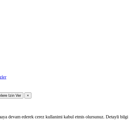
zler
mlere Izin Ver
×
maya devam ederek cerez kullanimi kabul etmis olursunuz. Detayli bilgi