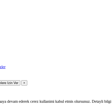
zler
mlere Izin Ver
×
maya devam ederek cerez kullanimi kabul etmis olursunuz. Detayli bilgi