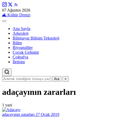
07 Ağustos 2026
🌊
Kültür Denizi
Ana Sayfa
Arkeoloji
Bilgisayar Bilişim Teknoloji
Bilim
Biyografiler
Çocuk Gelişimi
Coğrafya
İletişim
Ara
×
adaçayının zararları
1 yazi
adaçayının zararları
27 Ocak 2019