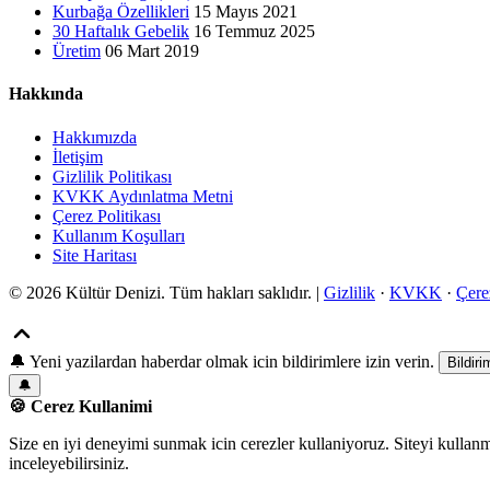
Kurbağa Özellikleri
15 Mayıs 2021
30 Haftalık Gebelik
16 Temmuz 2025
Üretim
06 Mart 2019
Hakkında
Hakkımızda
İletişim
Gizlilik Politikası
KVKK Aydınlatma Metni
Çerez Politikası
Kullanım Koşulları
Site Haritası
© 2026 Kültür Denizi. Tüm hakları saklıdır. |
Gizlilik
·
KVKK
·
Çere
🔔
Yeni yazilardan haberdar olmak icin bildirimlere izin verin.
Bildiri
🔔
🍪 Cerez Kullanimi
Size en iyi deneyimi sunmak icin cerezler kullaniyoruz. Siteyi kullan
inceleyebilirsiniz.