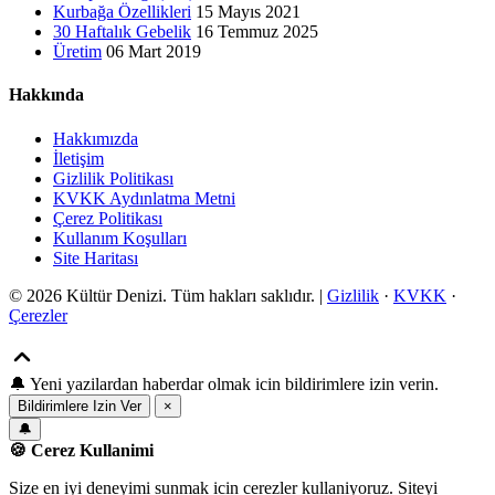
Kurbağa Özellikleri
15 Mayıs 2021
30 Haftalık Gebelik
16 Temmuz 2025
Üretim
06 Mart 2019
Hakkında
Hakkımızda
İletişim
Gizlilik Politikası
KVKK Aydınlatma Metni
Çerez Politikası
Kullanım Koşulları
Site Haritası
© 2026 Kültür Denizi. Tüm hakları saklıdır. |
Gizlilik
·
KVKK
·
Çerezler
🔔
Yeni yazilardan haberdar olmak icin bildirimlere izin verin.
Bildirimlere Izin Ver
×
🔔
🍪 Cerez Kullanimi
Size en iyi deneyimi sunmak icin cerezler kullaniyoruz. Siteyi