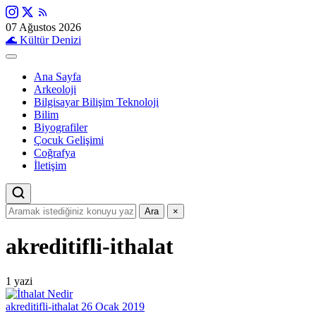
07 Ağustos 2026
🌊
Kültür Denizi
Ana Sayfa
Arkeoloji
Bilgisayar Bilişim Teknoloji
Bilim
Biyografiler
Çocuk Gelişimi
Coğrafya
İletişim
Ara
×
akreditifli-ithalat
1 yazi
akreditifli-ithalat
26 Ocak 2019