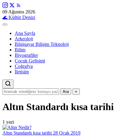
09 Ağustos 2026
🌊
Kültür Denizi
Ana Sayfa
Arkeoloji
Bilgisayar Bilişim Teknoloji
Bilim
Biyografiler
Çocuk Gelişimi
Coğrafya
İletişim
Ara
×
Altın Standardı kısa tarihi
1 yazi
Altın Standardı kısa tarihi
28 Ocak 2019