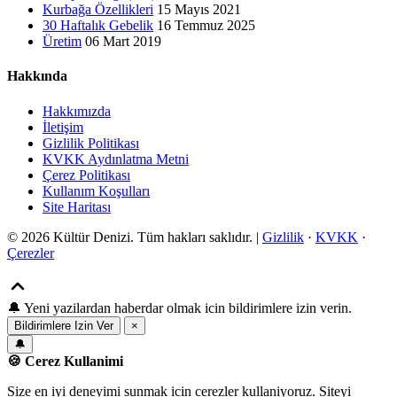
Kurbağa Özellikleri
15 Mayıs 2021
30 Haftalık Gebelik
16 Temmuz 2025
Üretim
06 Mart 2019
Hakkında
Hakkımızda
İletişim
Gizlilik Politikası
KVKK Aydınlatma Metni
Çerez Politikası
Kullanım Koşulları
Site Haritası
© 2026 Kültür Denizi. Tüm hakları saklıdır. |
Gizlilik
·
KVKK
·
Çerezler
🔔
Yeni yazilardan haberdar olmak icin bildirimlere izin verin.
Bildirimlere Izin Ver
×
🔔
🍪 Cerez Kullanimi
Size en iyi deneyimi sunmak icin cerezler kullaniyoruz. Siteyi