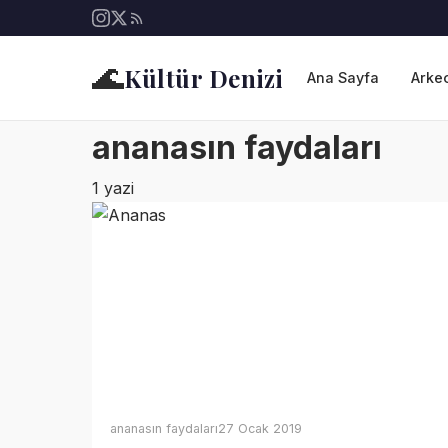
🌊
Kültür Denizi
Ana Sayfa
Arkeo
ananasın faydaları
1 yazi
ananasın faydaları
27 Ocak 2019