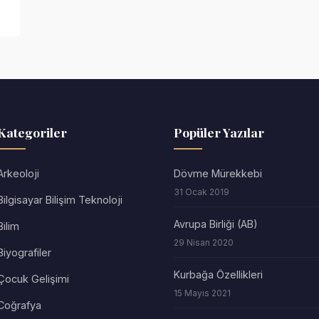
Kategoriler
Popüler Yazılar
Arkeoloji
Dövme Mürekkebi
31 Ocak 2019
Bilgisayar Bilişim Teknoloji
Avrupa Birliği (AB)
Bilim
29 Nisan 2020
Biyografiler
Kurbağa Özellikleri
Çocuk Gelişimi
15 Mayıs 2021
Coğrafya