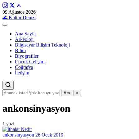
09 Ağustos 2026
🌊
Kültür Denizi
Ana Sayfa
Arkeoloji
Bilgisayar Bilişim Teknoloji
Bilim
Biyografiler
Çocuk Gelişimi
Coğrafya
İletişim
Ara
×
ankonsinyasyon
1 yazi
ankonsinyasyon
26 Ocak 2019