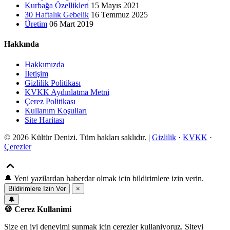
Kurbağa Özellikleri
15 Mayıs 2021
30 Haftalık Gebelik
16 Temmuz 2025
Üretim
06 Mart 2019
Hakkında
Hakkımızda
İletişim
Gizlilik Politikası
KVKK Aydınlatma Metni
Çerez Politikası
Kullanım Koşulları
Site Haritası
© 2026 Kültür Denizi. Tüm hakları saklıdır. |
Gizlilik
·
KVKK
·
Çerezler
🔔
Yeni yazilardan haberdar olmak icin bildirimlere izin verin.
Bildirimlere Izin Ver
×
🔔
🍪 Cerez Kullanimi
Size en iyi deneyimi sunmak icin cerezler kullaniyoruz. Siteyi