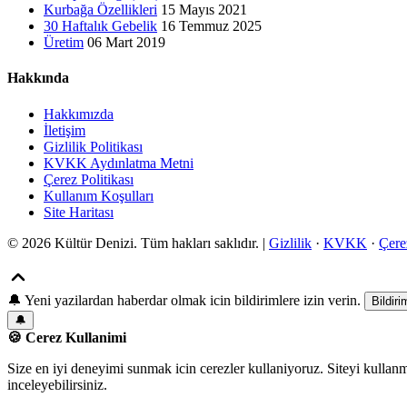
Kurbağa Özellikleri
15 Mayıs 2021
30 Haftalık Gebelik
16 Temmuz 2025
Üretim
06 Mart 2019
Hakkında
Hakkımızda
İletişim
Gizlilik Politikası
KVKK Aydınlatma Metni
Çerez Politikası
Kullanım Koşulları
Site Haritası
© 2026 Kültür Denizi. Tüm hakları saklıdır. |
Gizlilik
·
KVKK
·
Çere
🔔
Yeni yazilardan haberdar olmak icin bildirimlere izin verin.
Bildiri
🔔
🍪 Cerez Kullanimi
Size en iyi deneyimi sunmak icin cerezler kullaniyoruz. Siteyi kullan
inceleyebilirsiniz.