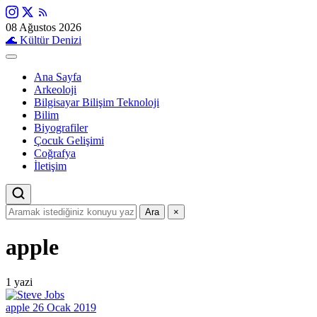
08 Ağustos 2026
🌊
Kültür Denizi
Ana Sayfa
Arkeoloji
Bilgisayar Bilişim Teknoloji
Bilim
Biyografiler
Çocuk Gelişimi
Coğrafya
İletişim
Ara
×
apple
1 yazi
apple
26 Ocak 2019