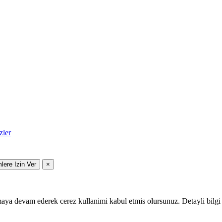
zler
mlere Izin Ver
×
maya devam ederek cerez kullanimi kabul etmis olursunuz. Detayli bilgi