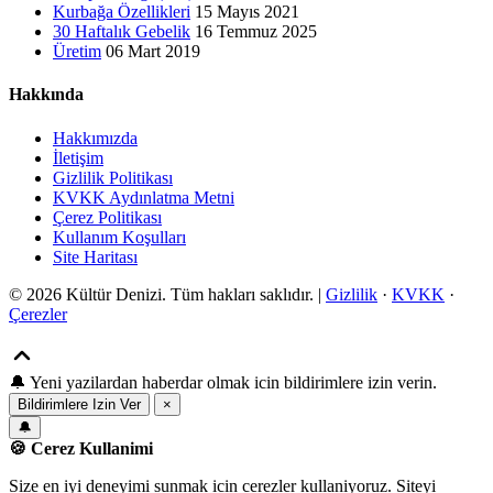
Kurbağa Özellikleri
15 Mayıs 2021
30 Haftalık Gebelik
16 Temmuz 2025
Üretim
06 Mart 2019
Hakkında
Hakkımızda
İletişim
Gizlilik Politikası
KVKK Aydınlatma Metni
Çerez Politikası
Kullanım Koşulları
Site Haritası
© 2026 Kültür Denizi. Tüm hakları saklıdır. |
Gizlilik
·
KVKK
·
Çerezler
🔔
Yeni yazilardan haberdar olmak icin bildirimlere izin verin.
Bildirimlere Izin Ver
×
🔔
🍪 Cerez Kullanimi
Size en iyi deneyimi sunmak icin cerezler kullaniyoruz. Siteyi