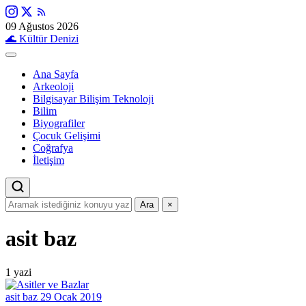
09 Ağustos 2026
🌊
Kültür Denizi
Ana Sayfa
Arkeoloji
Bilgisayar Bilişim Teknoloji
Bilim
Biyografiler
Çocuk Gelişimi
Coğrafya
İletişim
Ara
×
asit baz
1 yazi
asit baz
29 Ocak 2019