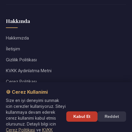
Hakkında
Hakkımızda
İletişim
Gizlilik Politikası
KVKK Aydınlatma Metni
Çerez Politikası
🍪 Cerez Kullanimi
Kullanım Koşulları
Size en iyi deneyimi sunmak
Site Haritası
icin cerezler kullaniyoruz. Siteyi
kullanmaya devam ederek
Kabul Et
Reddet
cerez kullanimi kabul etmis
olursunuz. Detayli bilgi icin
Cerez Politikasi
ve
KVKK