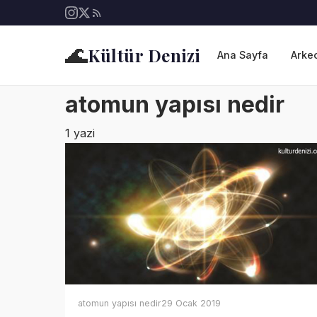
🌊
Kültür Denizi
Ana Sayfa
Arkeo
atomun yapısı nedir
1 yazi
atomun yapısı nedir
29 Ocak 2019