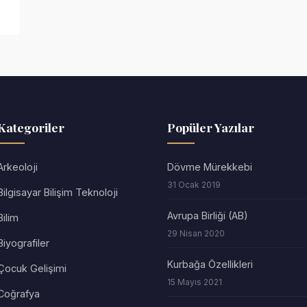
Kategoriler
Popüler Yazılar
Arkeoloji
Dövme Mürekkebi
31 Ocak 2019
Bilgisayar Bilişim Teknoloji
Avrupa Birliği (AB)
Bilim
29 Nisan 2020
Biyografiler
Kurbağa Özellikleri
Çocuk Gelişimi
15 Mayıs 2021
Coğrafya