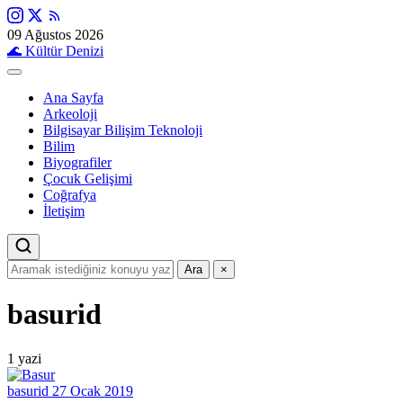
09 Ağustos 2026
🌊
Kültür Denizi
Ana Sayfa
Arkeoloji
Bilgisayar Bilişim Teknoloji
Bilim
Biyografiler
Çocuk Gelişimi
Coğrafya
İletişim
Ara
×
basurid
1 yazi
basurid
27 Ocak 2019