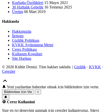
Kurbağa Özellikleri
15 Mayıs 2021
30 Haftalık Gebelik
16 Temmuz 2025
Üretim
06 Mart 2019
Hakkında
Hakkımızda
İletişim
Gizlilik Politikası
KVKK Aydınlatma Metni
Çerez Politikası
Kullanım Koşulları
Site Haritası
© 2026 Kültür Denizi. Tüm hakları saklıdır. |
Gizlilik
·
KVKK
·
Çerezler
🔔
Yeni yazilardan haberdar olmak icin bildirimlere izin verin.
Bildirimlere Izin Ver
×
🔔
🍪 Cerez Kullanimi
Size en iyi deneyimi sunmak icin cerezler kullaniyoruz. Siteyi