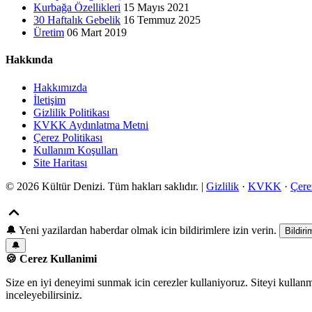
Kurbağa Özellikleri
15 Mayıs 2021
30 Haftalık Gebelik
16 Temmuz 2025
Üretim
06 Mart 2019
Hakkında
Hakkımızda
İletişim
Gizlilik Politikası
KVKK Aydınlatma Metni
Çerez Politikası
Kullanım Koşulları
Site Haritası
© 2026 Kültür Denizi. Tüm hakları saklıdır. |
Gizlilik
·
KVKK
·
Çere
🔔
Yeni yazilardan haberdar olmak icin bildirimlere izin verin.
Bildiri
🔔
🍪 Cerez Kullanimi
Size en iyi deneyimi sunmak icin cerezler kullaniyoruz. Siteyi kullan
inceleyebilirsiniz.