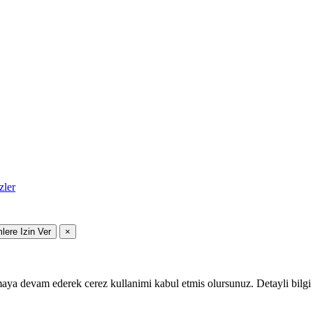
zler
mlere Izin Ver
×
maya devam ederek cerez kullanimi kabul etmis olursunuz. Detayli bilgi