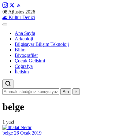
08 Ağustos 2026
🌊
Kültür Denizi
Ana Sayfa
Arkeoloji
Bilgisayar Bilişim Teknoloji
Bilim
Biyografiler
Çocuk Gelişimi
Coğrafya
İletişim
Ara
×
belge
1 yazi
belge
26 Ocak 2019