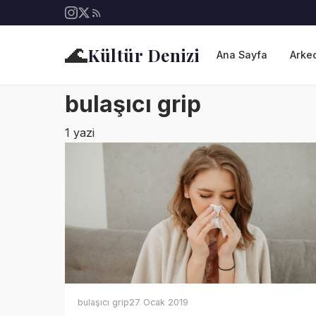
🌊
Kültür Denizi
Ana Sayfa
Arkeo
bulaşıcı grip
1 yazi
bulaşıcı grip
27 Ocak 2019