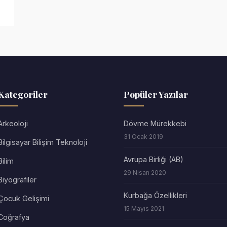
Kategoriler
Popüler Yazılar
Arkeoloji
Dövme Mürekkebi
31 Ocak 2019
Bilgisayar Bilişim Teknoloji
Avrupa Birliği (AB)
Bilim
29 Nisan 2020
Biyografiler
Kurbağa Özellikleri
Çocuk Gelişimi
15 Mayıs 2021
Coğrafya