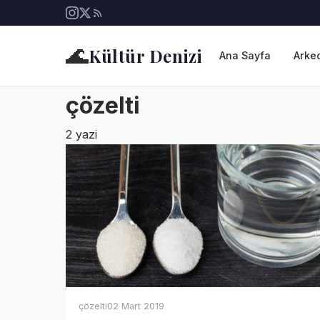
🌊
Kültür Denizi
Ana Sayfa
Arkeo
çözelti
2 yazi
çözelti
02 Mart 2019