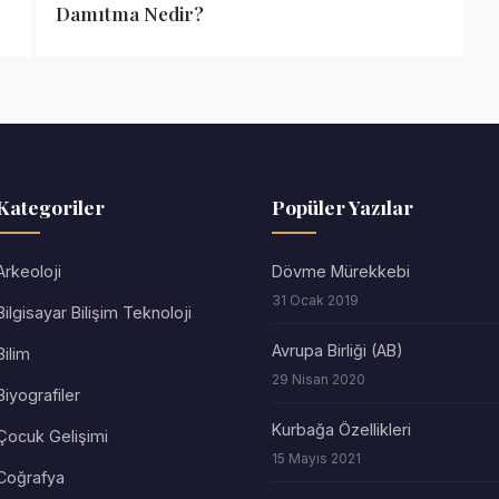
Damıtma Nedir?
Kategoriler
Popüler Yazılar
Arkeoloji
Dövme Mürekkebi
31 Ocak 2019
Bilgisayar Bilişim Teknoloji
Avrupa Birliği (AB)
Bilim
29 Nisan 2020
Biyografiler
Kurbağa Özellikleri
Çocuk Gelişimi
15 Mayıs 2021
Coğrafya