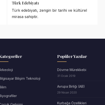
Türk Edebiyatı
Türk edebiyatı, zengin bir tarihi ve kültürel
mirasa sahiptir.
Kategoriler
Popüler Yazılar
Arkeoloji
Dövme Mürekkebi
31 Ocak 2019
Bilgisayar Bilişim Teknoloji
Avrupa Birliği (AB)
Bilim
29 Nisan 2020
Biyografiler
Kurbağa Özellikleri
Çocuk Gelişimi