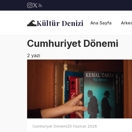
🌊
Kültür Denizi
Ana Sayfa
Arkeo
Cumhuriyet Dönemi
2 yazi
Cumhuriyet Dönemi
20 Haziran 2026